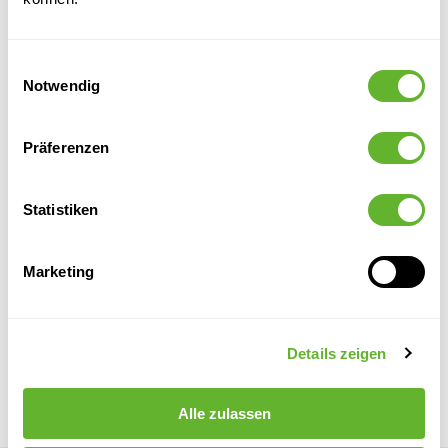
Alternative Produkte
Einwilligungsauswahl
Notwendig
Präferenzen
Statistiken
Marketing
Oncidium
Oncidium
Baton
Vanda
Yellow/Brown
Burgundy
Tuff
Pink
8EE425587
8EE425588
8FW01002S
8EE426270
Details zeigen
15
45
15
45
12/11
42
38
60
Alle zulassen