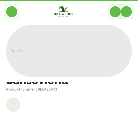
BACK
Home
>
Kunstlich
>
Pflanzen
>
Sansevieria
>
Sansevieria
Sansevieria
Produktnummer : 8EE422473