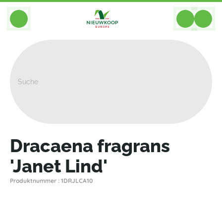
BACK
Home
>
Pflanzen
>
Dracaena
>
Fragrans Janet Lind
>
Dracaena Fragrans 'Janet Lind'
Dracaena fragrans
'Janet Lind'
Produktnummer : 1DRJLCA10