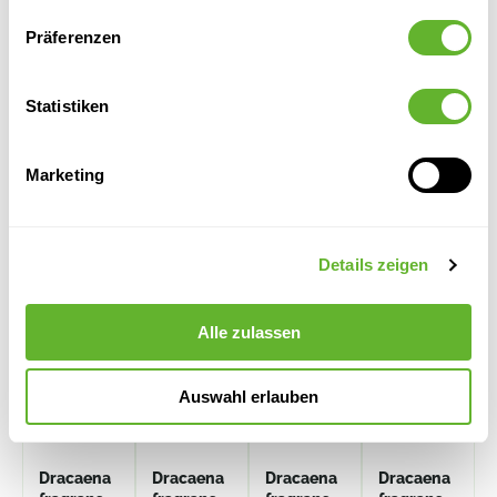
Dieses Produkt ist nicht mehr verfügbar
Präferenzen
Statistiken
Marketing
Alternative Produkte
Details zeigen
Alle zulassen
Auswahl erlauben
Dracaena
Dracaena
Dracaena
Dracaena