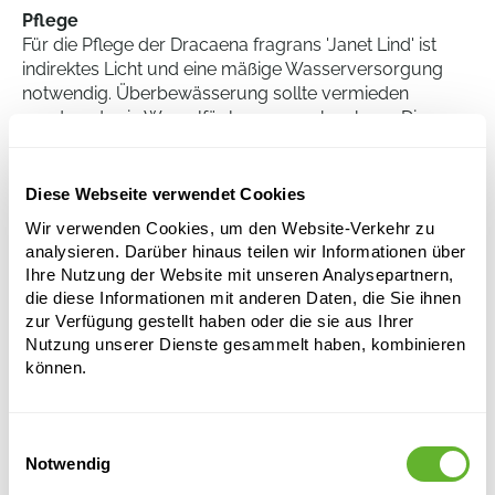
Pflege
Für die Pflege der Dracaena fragrans 'Janet Lind' ist
indirektes Licht und eine mäßige Wasserversorgung
notwendig. Überbewässerung sollte vermieden
werden, da sie Wurzelfäule verursachen kann. Die
Pflanze gedeiht am besten bei Raumtemperatur und
bevorzugt eine hohe Luftfeuchtigkeit. Darüber hinaus
ist es wichtig zu beachten, dass diese Pflanze einige
Diese Webseite verwendet Cookies
Zeit benötigen kann, um sich an neue Umgebungen
Wir verwenden Cookies, um den Website-Verkehr zu
anzupassen.
analysieren. Darüber hinaus teilen wir Informationen über
Ihre Nutzung der Website mit unseren Analysepartnern,
die diese Informationen mit anderen Daten, die Sie ihnen
Dracaena fragrans 'Janet Lind'
zur Verfügung gestellt haben oder die sie aus Ihrer
60-Carrousel
Nutzung unserer Dienste gesammelt haben, kombinieren
können.
Höhe:
110
Breite:
45
Topfgröße:
22/19
Einwilligungsauswahl
Notwendig