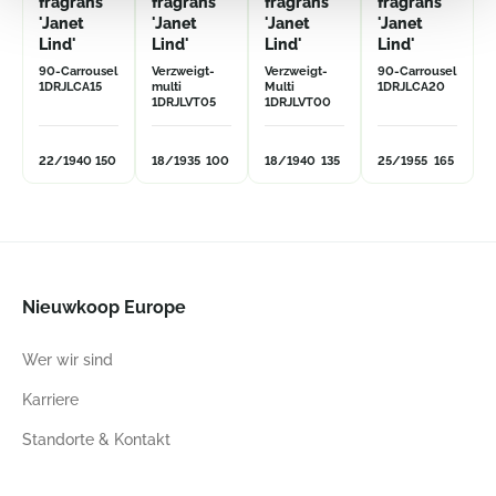
fragrans
fragrans
fragrans
fragrans
'Janet
'Janet
'Janet
'Janet
Lind'
Lind'
Lind'
Lind'
90-Carrousel
Verzweigt-
Verzweigt-
90-Carrousel
1DRJLCA15
multi
Multi
1DRJLCA20
1DRJLVT05
1DRJLVT00
22/19
40
150
18/19
35
100
18/19
40
135
25/19
55
165
Nieuwkoop Europe
Wer wir sind
Karriere
Standorte & Kontakt