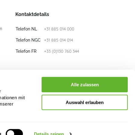
Kontaktdetails
n
+31 885 014 000
Telefon NL
+31 885 014 014
Telefon NGC
+33 (0)130 760 344
Telefon FR
E-mail
info@nieuwkoop-europe.com
Alle zulassen
r
mationen mit
Folge uns
Auswahl erlauben
unserer
g
Details zeigen
rletzung der Rechte von Nieuwkoop Europe B.V. und/oder ihrer