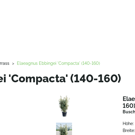
rrass
>
Elaeagnus Ebbingei 'Compacta' (140-160)
i 'Compacta' (140-160)
Ela
160
Busc
Höhe:
Breite