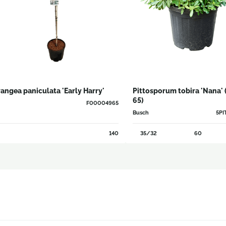
angea paniculata 'Early Harry'
Pittosporum tobira 'Nana' 
65)
F00004965
Busch
5P
140
35/32
60