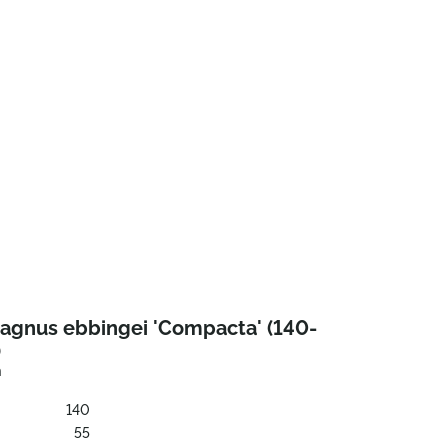
eagnus ebbingei 'Compacta' (140-
)
h
140
:
55