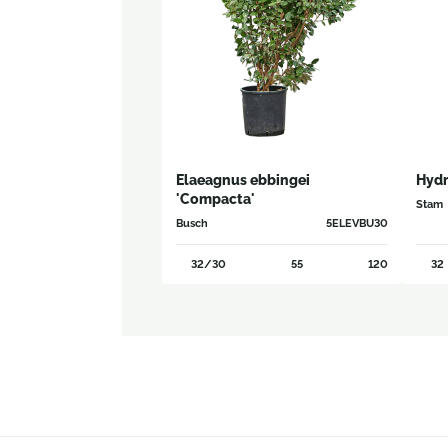
Elaeagnus ebbingei
Hydr
'Compacta'
Stam
Busch
5ELEVBU30
32/30
55
120
32