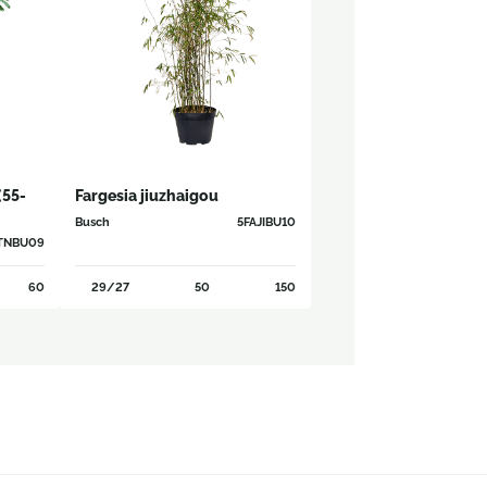
(55-
Fargesia jiuzhaigou
Busch
5FAJIBU10
ITNBU09
60
29/27
50
150