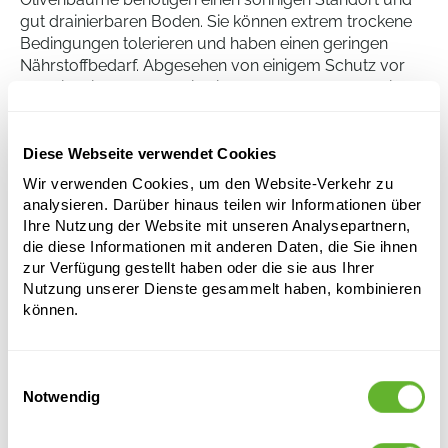
gut drainierbaren Boden. Sie können extrem trockene
Bedingungen tolerieren und haben einen geringen
Nährstoffbedarf. Abgesehen von einigem Schutz vor
Frost ist die Pflege relativ einfach: Der Baum benötigt
nur gelegentlich einen Schnitt, um die Form zu erhalten
und die Fruchtproduktion zu fördern. Bewässerung ist
normalerweise nur in Trockenperioden erforderlich,
Diese Webseite verwendet Cookies
und überflüssige Triebe können regelmäßig entfernt
Wir verwenden Cookies, um den Website-Verkehr zu
werden.
analysieren. Darüber hinaus teilen wir Informationen über
Ihre Nutzung der Website mit unseren Analysepartnern,
die diese Informationen mit anderen Daten, die Sie ihnen
Olea europaea
zur Verfügung gestellt haben oder die sie aus Ihrer
Nutzung unserer Dienste gesammelt haben, kombinieren
Stamm
können.
Höhe:
120
Breite:
35
Einwilligungsauswahl
Topfgröße:
26/24
Notwendig
Dieses Produkt ist nicht mehr verfügbar