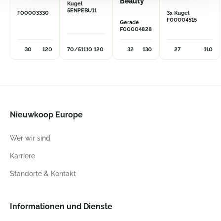
Beauty
Kugel
5ENPEBU11
F00003330
3x Kugel
F00004515
Gerade
F00004828
30
120
70/51
110
120
32
130
27
110
Nieuwkoop Europe
Wer wir sind
Karriere
Standorte & Kontakt
Informationen und Dienste