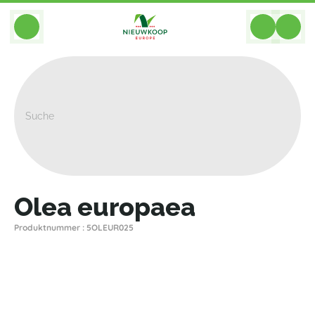
BACK
Home
>
Pflanzen
>
Pflanzen Fur Garten Und Terrass
>
Olea Europaea
Olea europaea
Produktnummer : 5OLEUR025