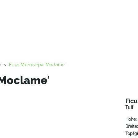
n
>
Ficus Microcarpa 'Moclame'
'Moclame'
Fic
Tuff
Höhe:
Breite
Topfg