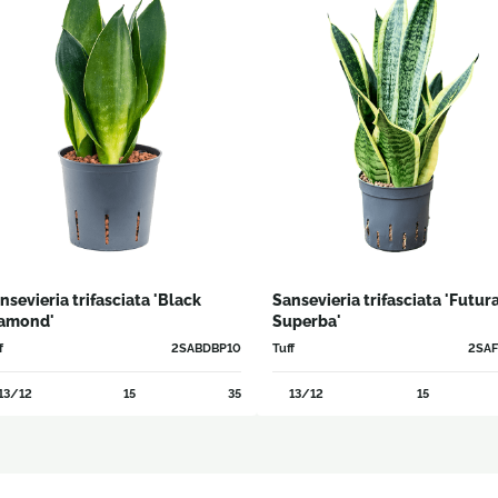
nsevieria trifasciata 'Black
Sansevieria trifasciata 'Futur
amond'
Superba'
f
2SABDBP10
Tuff
2SA
13/12
15
35
13/12
15