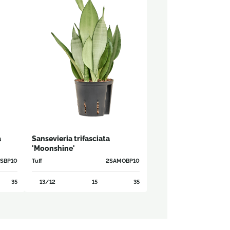
a
Sansevieria trifasciata
'Moonshine'
FSBP10
Tuff
2SAMOBP10
35
13/12
15
35