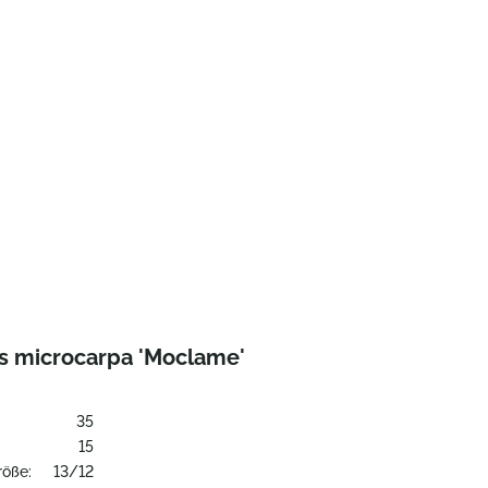
us microcarpa 'Moclame'
35
:
15
röße:
13/12