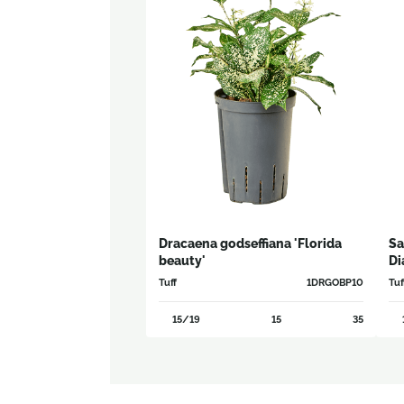
Dracaena godseffiana 'Florida
Sa
beauty'
Di
Tuff
1DRGOBP10
Tuf
15/19
15
35