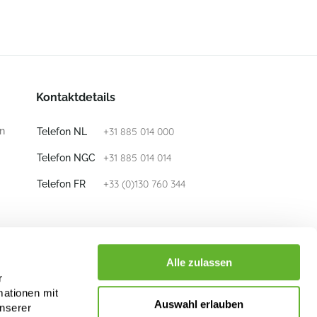
Kontaktdetails
n
+31 885 014 000
Telefon NL
+31 885 014 014
Telefon NGC
+33 (0)130 760 344
Telefon FR
E-mail
info@nieuwkoop-europe.com
Alle zulassen
r
mationen mit
Folge uns
Auswahl erlauben
unserer