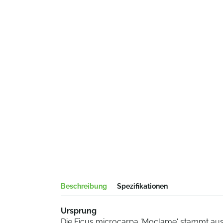
Beschreibung
Spezifikationen
Ursprung
Die Ficus microcarpa 'Moclame' stammt aus