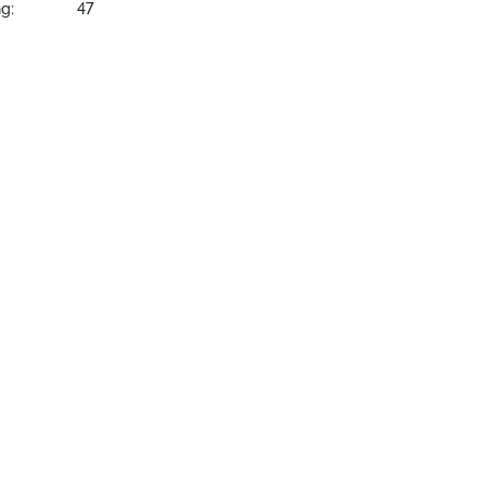
g:
47