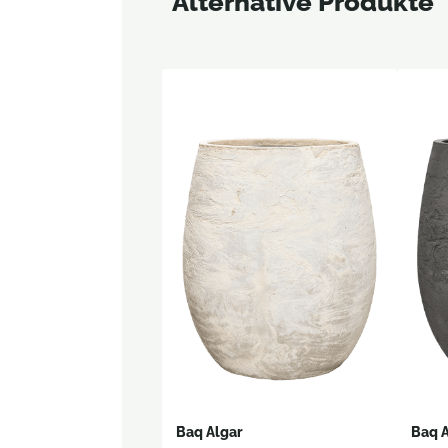
Alternative Produkte
Baq Algar
Baq 