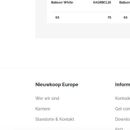
Balloon White
6AGRBCL16
Balloo
65
75
65
Nieuwkoop Europe
Inform
Wer wir sind
Kontode
Karriere
Get con
Standorte & Kontakt
Downlo
FAQ