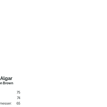
 Algar
on Brown
75
74
messer:
65