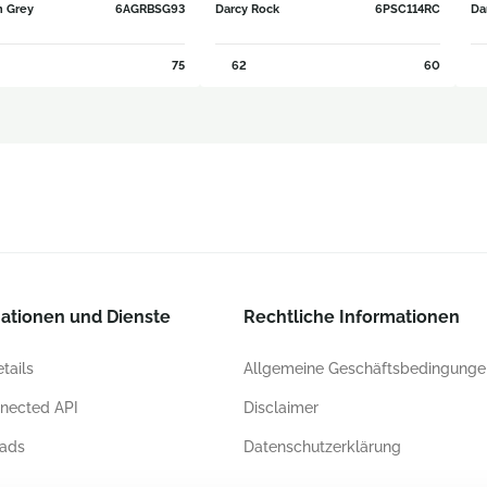
n Grey
6AGRBSG93
Darcy Rock
6PSC114RC
Da
75
62
60
ationen und Dienste
Rechtliche Informationen
tails
Allgemeine Geschäftsbedingunge
nected API
Disclaimer
ads
Datenschutzerklärung