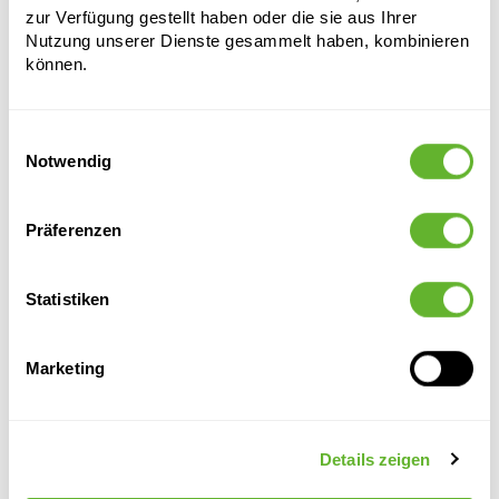
zur Verfügung gestellt haben oder die sie aus Ihrer
Nutzung unserer Dienste gesammelt haben, kombinieren
können.
Alternative Produkte
Einwilligungsauswahl
Notwendig
Präferenzen
Statistiken
Marketing
Lex Pott
Lex Pott
Fiberstone
Natural
Flowerpot
Flowerpot
Peter S Black
Peter S
Sky Blue
Velvet Cream
6FSTRPB20
Grey
Details zeigen
Multicolor
Multicolor
6FSTRPG20
(VPE 3)
(VPE 3)