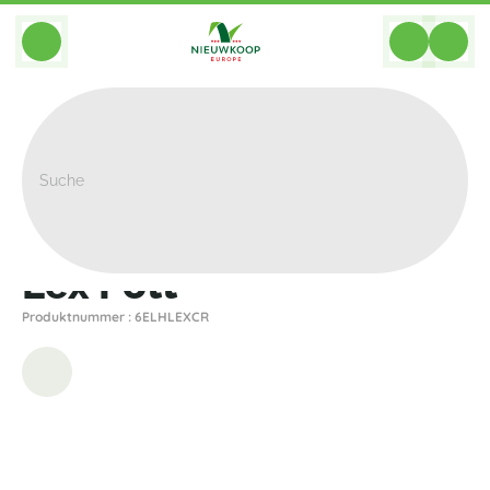
BACK
Home
>
Pflanzgefasse
>
Elho
>
Andere
>
Lex Pott
Lex Pott
Produktnummer : 6ELHLEXCR