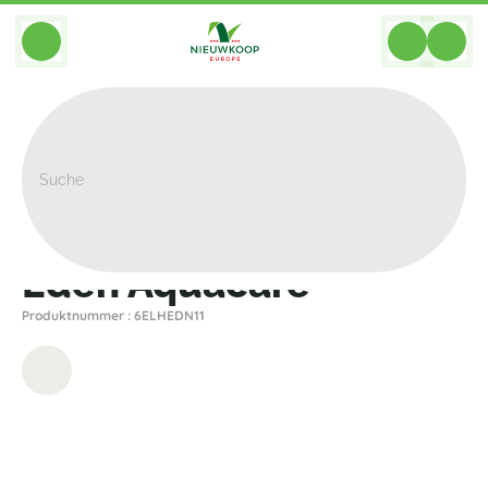
BACK
Home
>
Pflanzgefasse
>
Elho
>
Eden
>
Eden Aquacare
Eden Aquacare
Produktnummer : 6ELHEDN11