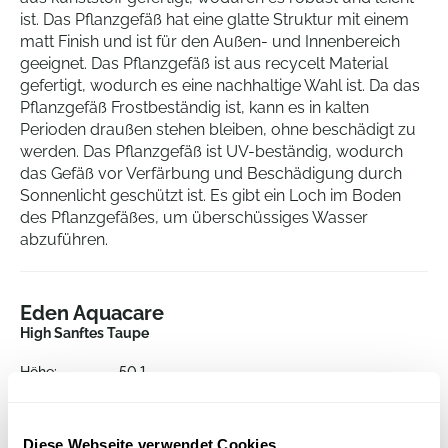
ist. Das Pflanzgefäß hat eine glatte Struktur mit einem
matt Finish und ist für den Außen- und Innenbereich
geeignet. Das Pflanzgefäß ist aus recycelt Material
gefertigt, wodurch es eine nachhaltige Wahl ist. Da das
Pflanzgefäß Frostbeständig ist, kann es in kalten
Perioden draußen stehen bleiben, ohne beschädigt zu
werden. Das Pflanzgefäß ist UV-beständig, wodurch
das Gefäß vor Verfärbung und Beschädigung durch
Sonnenlicht geschützt ist. Es gibt ein Loch im Boden
des Pflanzgefäßes, um überschüssiges Wasser
abzuführen.
Eden Aquacare
High Sanftes Taupe
Höhe:
50.1
Länge:
43
Breite:
39
Tiefe:
37.8
Diese Webseite verwendet Cookies