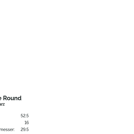
e Round
arz
52.5
16
messer:
29.5