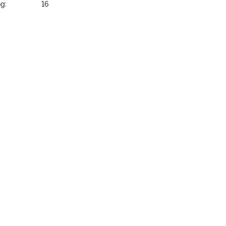
g:
16