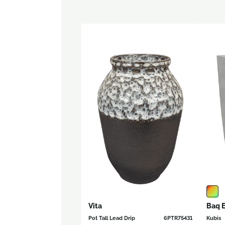
Vita
Baq E
Pot Tall Lead Drip
6PTR75431
Kubis