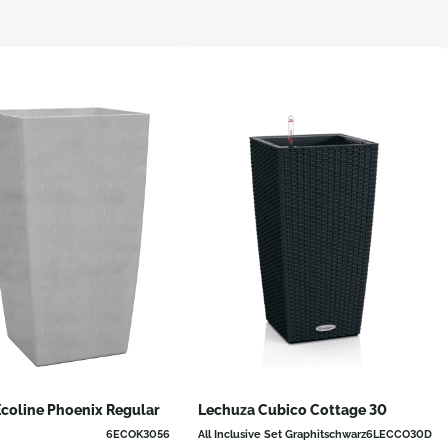
coline Phoenix Regular
Lechuza Cubico Cottage 30
6ECOK3056
All Inclusive Set Graphitschwarz
6LECCO30D