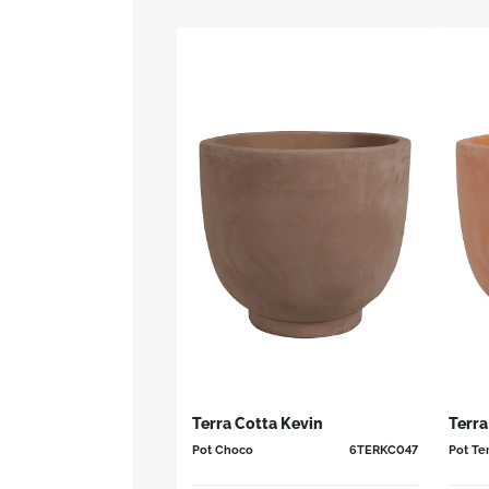
Terra Cotta Kevin
Terra
Pot Choco
6TERKC047
Pot Te