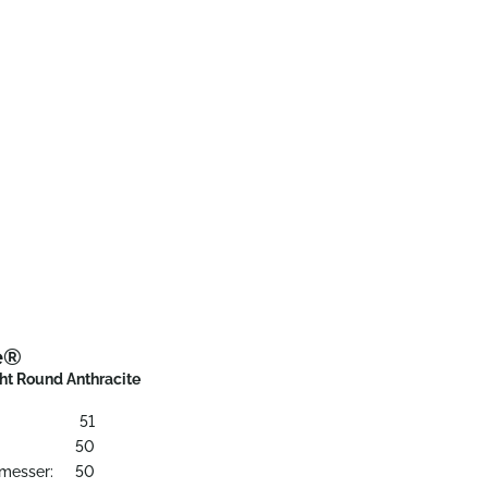
e®
ght Round Anthracite
51
50
messer:
50