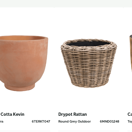
 Cotta Kevin
Drypot Rattan
Ca
rra
6TERKT047
Round Grey Outdoor
6MND01248
To