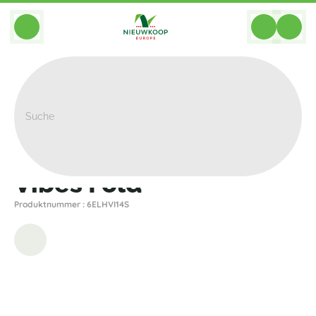
BACK
Home
>
Pflanzgefasse
>
Elho
>
Vibes
>
Vibes Fold
Vibes Fold
Produktnummer : 6ELHVI14S