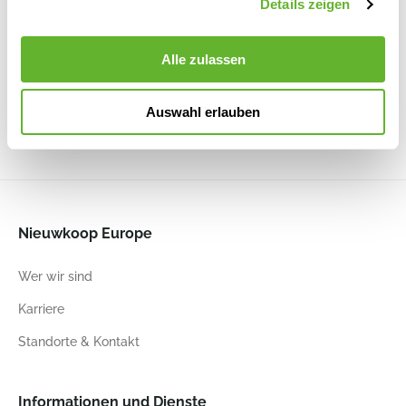
Details zeigen
Vibes Fold
Vibes
Vibes
Vibes Fold
Fold
Fold
Round Sorbet
Round Linen
Green
White
Round
Round Fern
Alle zulassen
6ELHVI14G
6ELHVI14L
Anthracite
Green
6ELHVI14A
6ELHVI14F
Auswahl erlauben
14
12
14
12
14
12
14
12
Nieuwkoop Europe
Wer wir sind
Karriere
Standorte & Kontakt
Informationen und Dienste