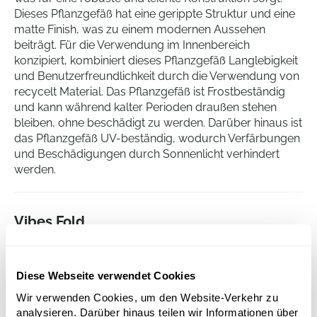
Dieses Pflanzgefäß hat eine gerippte Struktur und eine
matte Finish, was zu einem modernen Aussehen
beiträgt. Für die Verwendung im Innenbereich
konzipiert, kombiniert dieses Pflanzgefäß Langlebigkeit
und Benutzerfreundlichkeit durch die Verwendung von
recycelt Material. Das Pflanzgefäß ist Frostbeständig
und kann während kalter Perioden draußen stehen
bleiben, ohne beschädigt zu werden. Darüber hinaus ist
das Pflanzgefäß UV-beständig, wodurch Verfärbungen
und Beschädigungen durch Sonnenlicht verhindert
werden.
Vibes Fold
Round Soft Lilac
Höhe:
12
Diese Webseite verwendet Cookies
Tiefe:
12
Durchmesser:
14
Wir verwenden Cookies, um den Website-Verkehr zu
analysieren. Darüber hinaus teilen wir Informationen über
Öffnung:
14