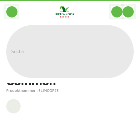
BACK
Home
>
Pflanzgefasse
>
Gina Da
>
Common
>
Common
Common
Produktnummer : 6LIMCOP23