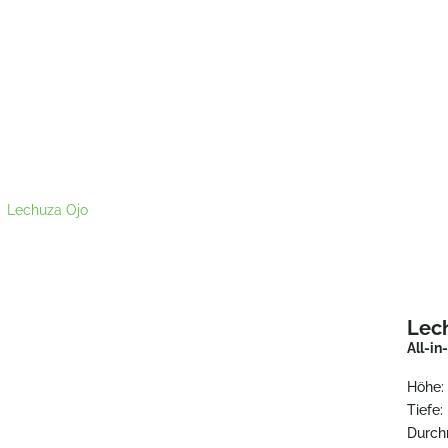
>
Lechuza Ojo
Lec
All-i
Höhe:
Tiefe:
Durch