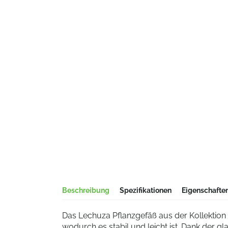
Beschreibung
Spezifikationen
Eigenschafte
Das Lechuza Pflanzgefäß aus der Kollektion O
wodurch es stabil und leicht ist. Dank der g