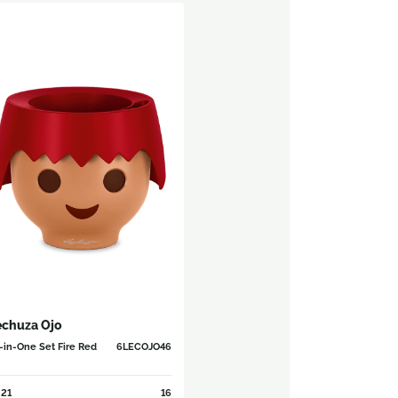
echuza Ojo
l-in-One Set Fire Red
6LECOJO46
21
16