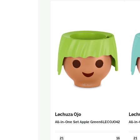
Lechuza Ojo
Lech
All-in-One Set Apple Green
6LECOJO42
All-in
21
16
21