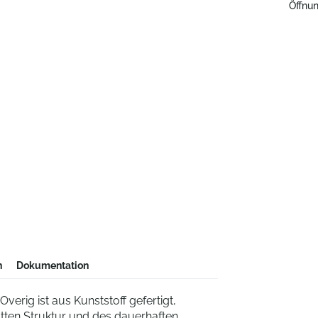
Öffnun
n
Dokumentation
verig ist aus Kunststoff gefertigt,
latten Struktur und des dauerhaften