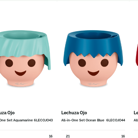
uza Ojo
Lechuza Ojo
L
-One Set Aquamarine
6LECOJO43
All-in-One Set Ocean Blue
6LECOJO44
Al
16
21
16