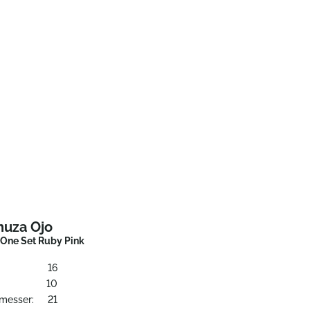
huza Ojo
n-One Set Ruby Pink
16
10
messer:
21