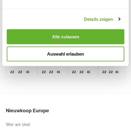
Details zeigen
Lechuza
Lechuza
Lechuza
Lechuza
Premium
Premium
Premium
Cubico
Alle zulassen
Cubico 22
Cubico 22
Cubico 22
Weiß
6LECKU225
All Inclusive
All Inclusive
All Inclusive
Set Scarlet
Set Weiß
Set Anthrazit
Rot Hochglanz
6LECKU245
6LECKU232
Auswahl erlauben
6LECKU240
22
22
41
22
22
41
22
22
41
22
22
41
Nieuwkoop Europe
Wer wir sind