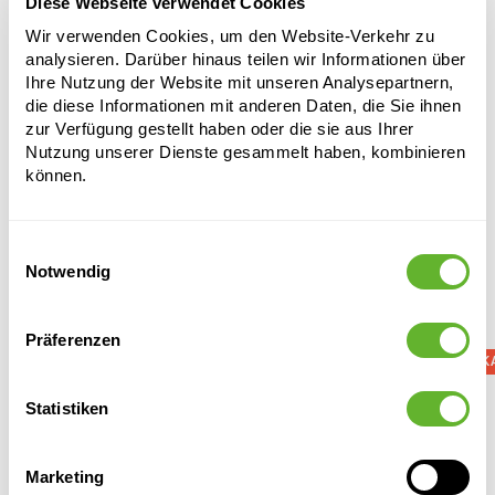
Länge:
22
Diese Webseite verwendet Cookies
Breite:
22
Wir verwenden Cookies, um den Website-Verkehr zu
Tiefe:
17
analysieren. Darüber hinaus teilen wir Informationen über
Öffnung:
18
Ihre Nutzung der Website mit unseren Analysepartnern,
die diese Informationen mit anderen Daten, die Sie ihnen
zur Verfügung gestellt haben oder die sie aus Ihrer
Nutzung unserer Dienste gesammelt haben, kombinieren
können.
Einwilligungsauswahl
Notwendig
Alternative Produkte
Präferenzen
AUSVERK
Statistiken
Marketing