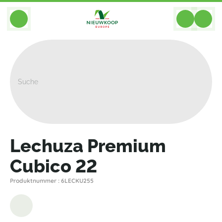
BACK
Home
>
Pflanzgefasse
>
Lechuza
>
Premium
>
Lechuza Premium Cubico 22
Lechuza Premium
Cubico 22
Produktnummer : 6LECKU255