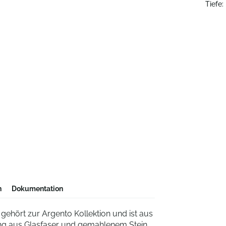
Tiefe:
n
Dokumentation
gehört zur Argento Kollektion und ist aus
ng aus Glasfaser und gemahlenem Stein