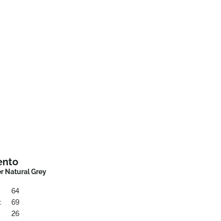
ento
r Natural Grey
64
:
69
:
26