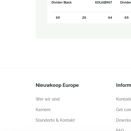
Divider Black
6DLIAB967
Divide
69
26
64
69
Nieuwkoop Europe
Inform
Wer wir sind
Kontode
Karriere
Get con
Standorte & Kontakt
Downlo
FAQ