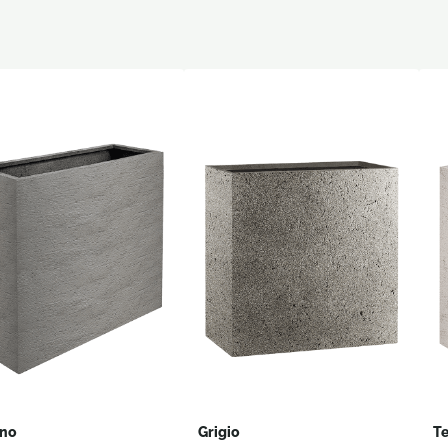
eno
Grigio
T