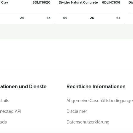
r Clay
6DLIT8820
Divider Natural Concrete
6DLINC506
Di
26
64
69
26
64
ationen und Dienste
Rechtliche Informationen
tails
Allgemeine Geschäftsbedingunge
nected API
Disclaimer
ads
Datenschutzerklärung