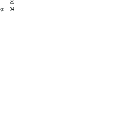
25
g:
34