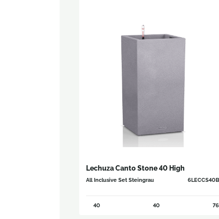
Lechuza Canto Stone 40 High
All Inclusive Set Steingrau
6LECCS40B
40
40
76