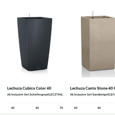
Lechuza Cubico Color 40
Lechuza Canto Stone 40 
All Inclusive Set Schiefergrau
6LECZTK4L
All Inclusive Set Sandbeige
6LEC
40
40
75
40
40