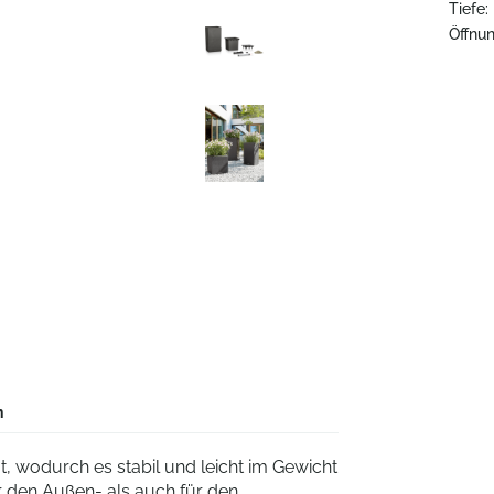
Tiefe:
Öffnun
n
gt, wodurch es stabil und leicht im Gewicht
ür den Außen- als auch für den