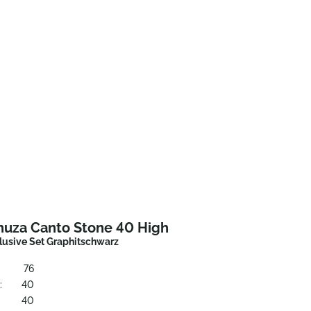
huza Canto Stone 40 High
clusive Set Graphitschwarz
76
:
40
:
40