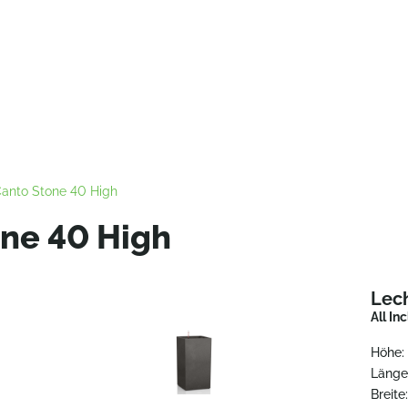
anto Stone 40 High
ne 40 High
Lec
All In
Höhe:
Länge
Breite