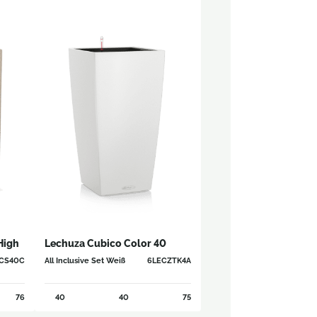
High
Lechuza Cubico Color 40
CS40C
All Inclusive Set Weiß
6LECZTK4A
76
40
40
75