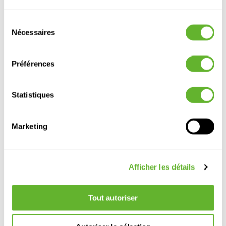
Sélection
Nécessaires
du
consentement
Préférences
Statistiques
Ivy
Bamboo
Rhipsalis
Bamboo
Marketing
Mix
Hanging
Hanging
Hanging
Bush (UV)
Buisson
8EE431994
Hanging
8EE421431
8EE426554
Bush (UV)
8EE421433
Afficher les détails
15
75
15
80
15
72
14
90
Tout autoriser