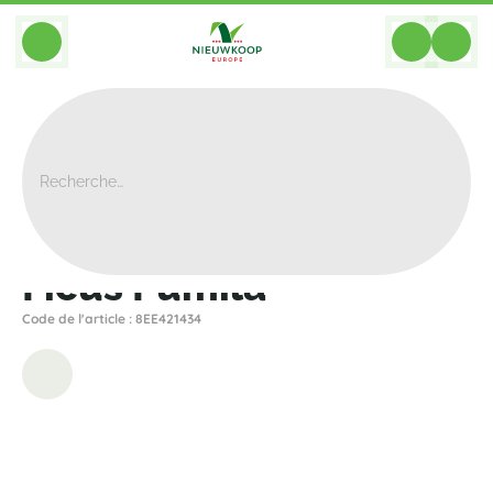
BACK
Home
>
Artificiel
>
Sprays
>
Ficus
>
Ficus Pumila
Ficus Pumila
Code de l'article : 8EE421434