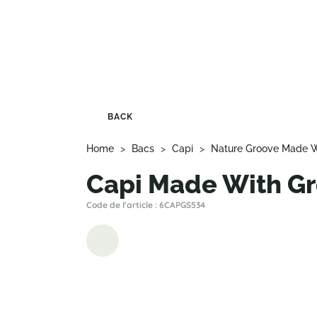
BACK
Home
>
Bacs
>
Capi
>
Nature Groove Made W
Capi Made With G
Code de l'article : 6CAPGS534