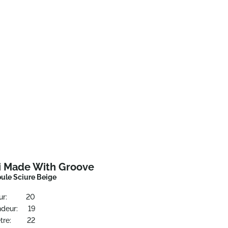
i Made With Groove
oule Sciure Beige
ur:
20
ndeur:
19
tre:
22