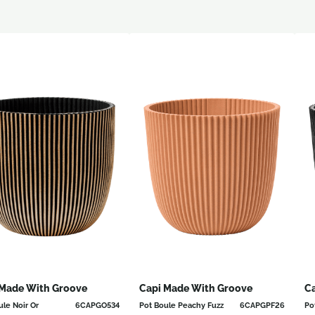
 Made With Groove
Capi Made With Groove
C
ule Noir Or
6CAPGO534
Pot Boule Peachy Fuzz
6CAPGPF26
Po