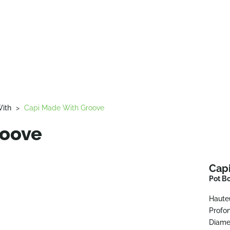
ith
>
Capi Made With Groove
roove
Cap
Pot B
Haute
Profo
Diame