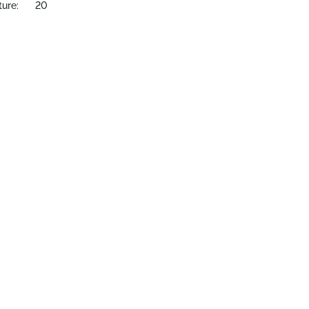
ture:
20