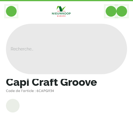
BACK
Home
>
Bacs
>
Capi
>
Nature Groove
>
Capi Craft Groove
Capi Craft Groove
Code de l'article : 6CAPGI134