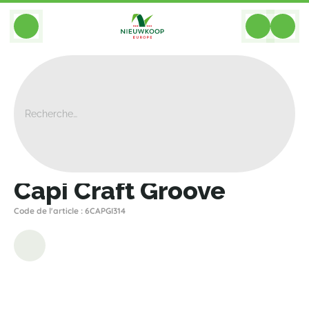
BACK
Home
>
Bacs
>
Capi
>
Nature Groove
>
Capi Craft Groove
Capi Craft Groove
Code de l'article : 6CAPGI314