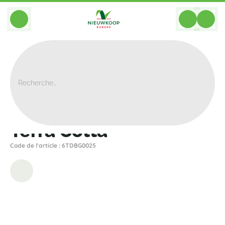
BACK
Home
>
Bacs
>
Den Daas
>
Terra Cotta
>
Terra Cotta
Terra Cotta
Code de l'article : 6TDBG0025