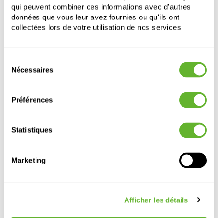
qui peuvent combiner ces informations avec d'autres
données que vous leur avez fournies ou qu'ils ont
collectées lors de votre utilisation de nos services.
Sélection
Nécessaires
du
Autre produits
consentement
Préférences
Statistiques
Marketing
Afficher les détails
Artstone
Artstone
Artstone
Artstone
Bola Pot Grey
Claire Pot
Bola Pot
Bola Pot Oak