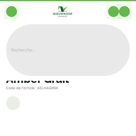
BACK
Home
>
Bacs
>
Elho
>
Amber
>
Amber Grail
Amber Grail
Code de l'article : 6ELHAGR04