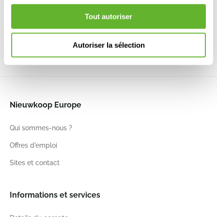
Pot Black
Beth S Grey
Pot
Beth S Matt
Brown
6FSTBG004
Terracotta
white
Tout autoriser
6DMP792AZ
6DMP792AT
6FSTMWB25
24
24
31
25
24
24
31
25
Autoriser la sélection
Nieuwkoop Europe
Qui sommes-nous ?
Offres d'emploi
Sites et contact
Informations et services