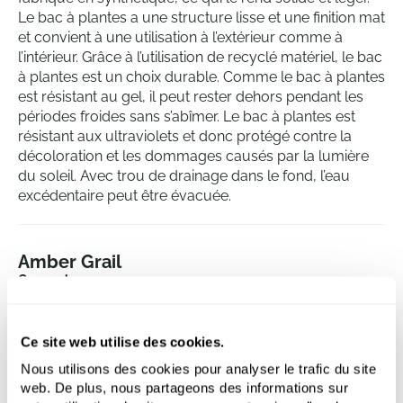
Le bac à plantes a une structure lisse et une finition mat
et convient à une utilisation à l’extérieur comme à
l’intérieur. Grâce à l’utilisation de recyclé matériel, le bac
à plantes est un choix durable. Comme le bac à plantes
est résistant au gel, il peut rester dehors pendant les
périodes froides sans s’abîmer. Le bac à plantes est
résistant aux ultraviolets et donc protégé contre la
décoloration et les dommages causés par la lumière
du soleil. Avec trou de drainage dans le fond, l’eau
excédentaire peut être évacuée.
Amber Grail
Caramel
Hauteur:
28.3
Profondeur:
17.9
Ce site web utilise des cookies.
Diametre:
29.5
Nous utilisons des cookies pour analyser le trafic du site
Ouverture:
17.9
web. De plus, nous partageons des informations sur