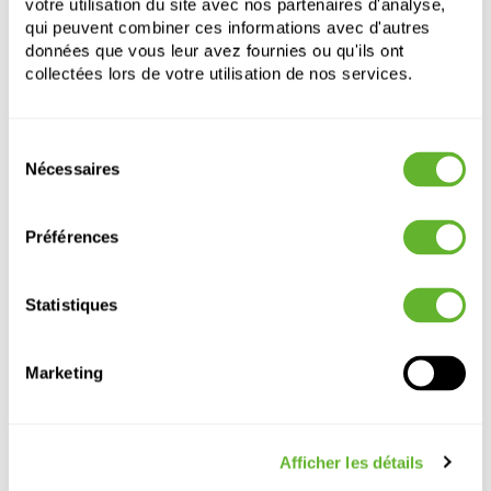
votre utilisation du site avec nos partenaires d'analyse,
qui peuvent combiner ces informations avec d'autres
données que vous leur avez fournies ou qu'ils ont
collectées lors de votre utilisation de nos services.
Sélection
Nécessaires
du
Autre produits
consentement
Préférences
Statistiques
Marketing
Afficher les détails
Cinnamon
Natural
Cinnamon
Fiberstone