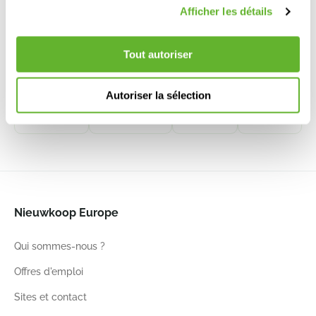
Afficher les détails
Loft Urban
Terra Cotta
Terra
Aria
Tout autoriser
Cotta
Round High
Pot De Fleur
Pot Natural
Anthracite
Haut Antique
6TS174558
Pot De
6ELHUA420
6TDBA4045
Fleur Haut
6TDB03846
Autoriser la sélection
42
56
40
45
38
46
43
47
Nieuwkoop Europe
Qui sommes-nous ?
Offres d'emploi
Sites et contact