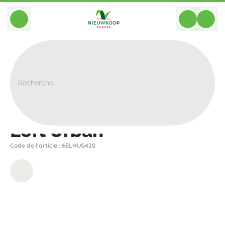
BACK
Home
>
Bacs
>
Elho
>
Loft Urban
>
Loft Urban
Loft Urban
Code de l'article : 6ELHUG420