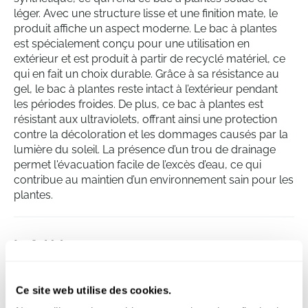
léger. Avec une structure lisse et une finition mate, le
produit affiche un aspect moderne. Le bac à plantes
est spécialement conçu pour une utilisation en
extérieur et est produit à partir de recyclé matériel, ce
qui en fait un choix durable. Grâce à sa résistance au
gel, le bac à plantes reste intact à l’extérieur pendant
les périodes froides. De plus, ce bac à plantes est
résistant aux ultraviolets, offrant ainsi une protection
contre la décoloration et les dommages causés par la
lumière du soleil. La présence d’un trou de drainage
permet l'évacuation facile de l’excès d’eau, ce qui
contribue au maintien d’un environnement sain pour les
plantes.
Loft Urban
Round High Warm Grey
Hauteur:
56
Ce site web utilise des cookies.
Profondeur:
50