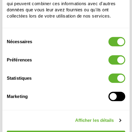
qui peuvent combiner ces informations avec d'autres
données que vous leur avez fournies ou qu'ils ont
collectées lors de votre utilisation de nos services.
Sélection
Autre produits
Nécessaires
du
consentement
Préférences
Statistiques
Marketing
Vibes
Vibes
Vibes
Green
Afficher les détails
Fold
Fold
Fold
Basics
Coupe
Coupe Fern
Coupe Linen
Top Planter