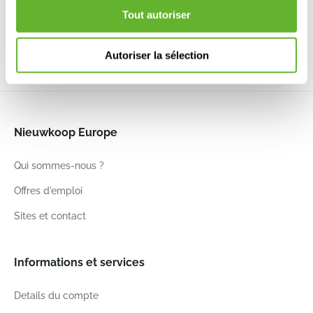
Anthracite
Green
White
Living Black
6ELHVC30A
6ELHVC30F
6ELHVC30L
6ELHGB47B
Tout autoriser
30
45
30
45
30
45
47
40
Autoriser la sélection
Nieuwkoop Europe
Qui sommes-nous ?
Offres d'emploi
Sites et contact
Informations et services
Details du compte