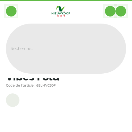
BACK
Home
>
Bacs
>
Elho
>
Vibes
>
Vibes Fold
Vibes Fold
Code de l'article : 6ELHVC30P