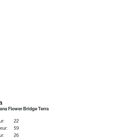
a
na Flower Bridge Terra
ur:
22
eur:
59
r:
26