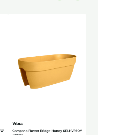
Vibia
0W
Campana Flower Bridge Honey
6ELHVF60Y