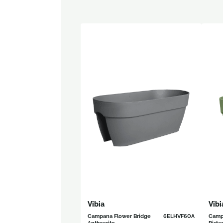
Vibia
Vibi
Campana Flower Bridge
6ELHVF60A
Camp