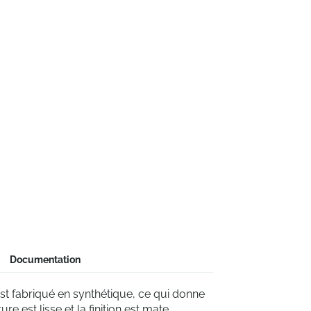
Documentation
est fabriqué en synthétique, ce qui donne
e est lisse et la finition est mate,