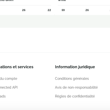
chio Green
White
26
22
59
26
ations et services
Information juridique
 du compte
Conditions générales
nected API
Avis de non-responsabilité
ads
Règles de confidentialité