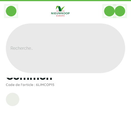
BACK
Home
>
Bacs
>
Gina Da
>
Common
>
Common
Common
Code de l'article : 6LIMCOP15