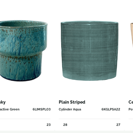
nky
Plain Striped
C
active Green
6LIMSPL03
Cylinder Aqua
6KGLPSA22
Po
23
28
27