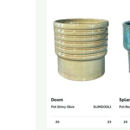
Doom
Spla
Pot Shiny Olive
6LIMDOOL1
Pot Re
26
23
25