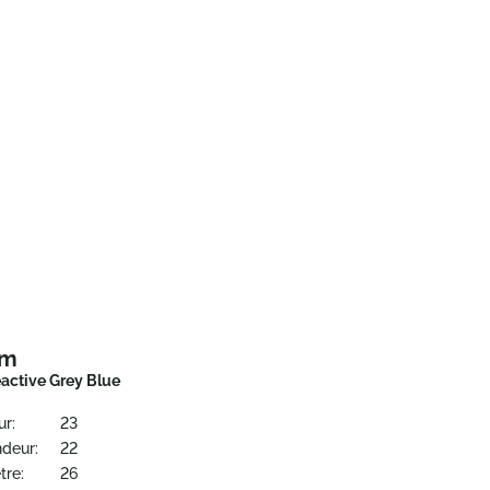
om
eactive Grey Blue
ur:
23
ndeur:
22
tre:
26