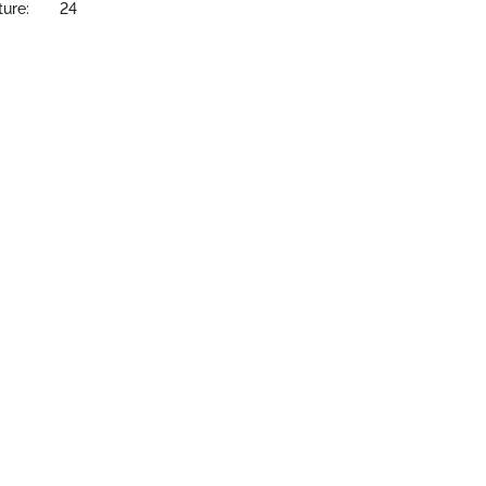
ture:
24