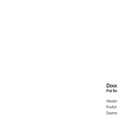
Do
Pot R
Haute
Profo
Diame