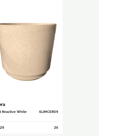
era
t Reactive White
6LIMCER09
29
26