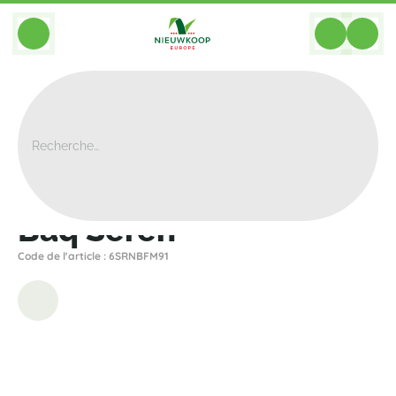
BACK
Home
>
Bacs
>
Interieur
>
Baq Seren
Baq Seren
Code de l'article : 6SRNBFM91