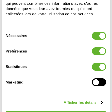
qui peuvent combiner ces informations avec d'autres
données que vous leur avez fournies ou qu'ils ont
collectées lors de votre utilisation de nos services.
Sélection
Nécessaires
du
Autre produits
consentement
Préférences
Statistiques
Marketing
Afficher les détails
Fiberstone
Fiberstone
Fiberstone
Terreno
Jort M, Taupe
Jort M Black
Jort M Grey
Box Clay