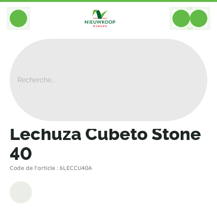
BACK
Home
>
Bacs
>
Lechuza
>
Color
>
Lechuza Cubeto Stone 40
Lechuza Cubeto Stone
40
Code de l'article : 6LECCU40A