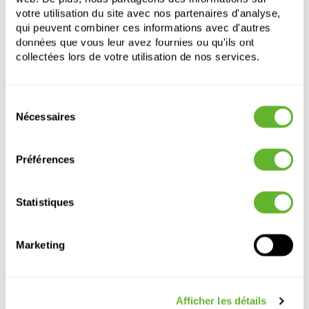
votre utilisation du site avec nos partenaires d'analyse,
qui peuvent combiner ces informations avec d'autres
données que vous leur avez fournies ou qu'ils ont
collectées lors de votre utilisation de nos services.
Sélection
Autre produits
Nécessaires
du
consentement
Préférences
Statistiques
Marketing
Lechuza
Plain
Plain
Lechuza
Afficher les détails
Cubico
Premium
Kubis Black
Kubis