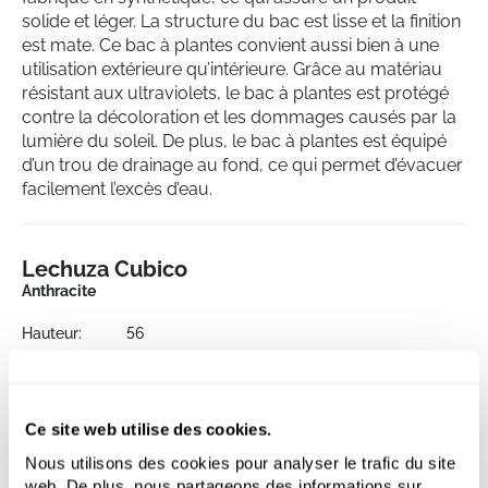
solide et léger. La structure du bac est lisse et la finition
est mate. Ce bac à plantes convient aussi bien à une
utilisation extérieure qu’intérieure. Grâce au matériau
résistant aux ultraviolets, le bac à plantes est protégé
contre la décoloration et les dommages causés par la
lumière du soleil. De plus, le bac à plantes est équipé
d’un trou de drainage au fond, ce qui permet d’évacuer
facilement l’excès d’eau.
Lechuza Cubico
Anthracite
Hauteur:
56
Longueur:
30
Largeur:
30
Profondeur:
55
Ce site web utilise des cookies.
Ouverture:
29
Nous utilisons des cookies pour analyser le trafic du site
web. De plus, nous partageons des informations sur