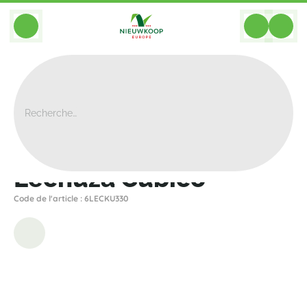
BACK
Home
>
Bacs
>
Lechuza
>
Premium
>
Lechuza Cubico
Lechuza Cubico
Code de l'article : 6LECKU330