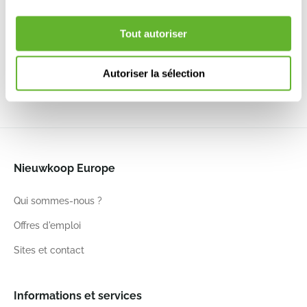
Cubico 30
Shiny
Anthracite
Blanc
6ZWGKU600
6ZWKKU600
6LECKU335
All Inclusive Set
Tout autoriser
Anthracite
6LECKU348
Autoriser la sélection
30
30
56
33
33
60
33
33
60
30
30
56
Nieuwkoop Europe
Qui sommes-nous ?
Offres d'emploi
Sites et contact
Informations et services