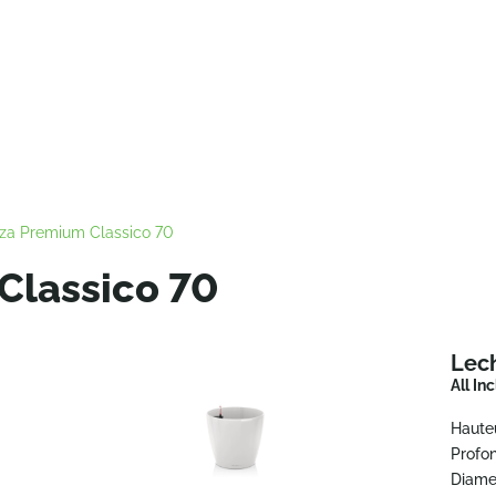
za Premium Classico 70
Classico 70
Lec
All In
Haute
Profo
Diame