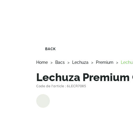
BACK
Home
>
Bacs
>
Lechuza
>
Premium
>
Lechu
Lechuza Premium 
Code de l'article : 6LECR7085