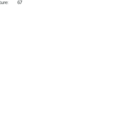
ture:
67