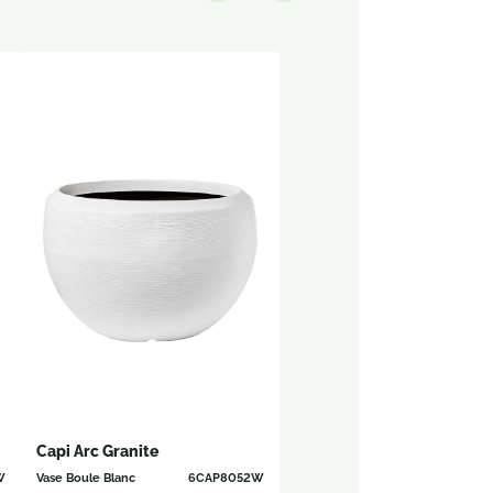
Capi Arc Granite
W
Vase Boule Blanc
6CAP8052W