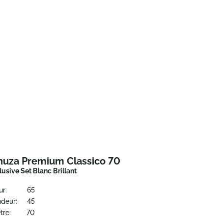
huza Premium Classico 70
clusive Set Blanc Brillant
ur:
65
ndeur:
45
tre:
70