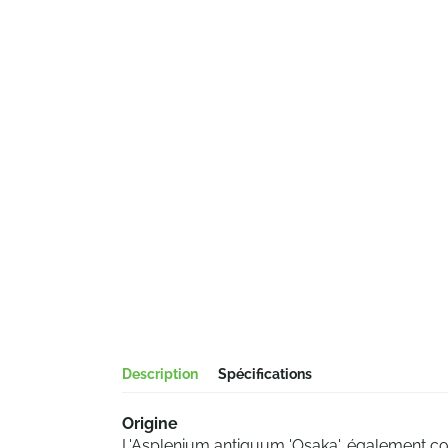
Description
Spécifications
Origine
L'Asplenium antiquum 'Osaka', également c