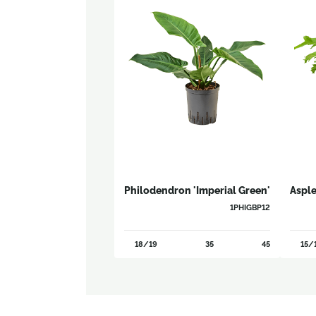
Philodendron 'Imperial Green'
Aspl
1PHIGBP12
18/19
35
45
15/