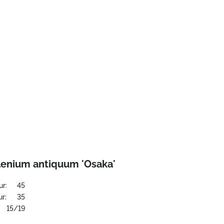
lenium antiquum 'Osaka'
ur:
45
r:
35
15/19