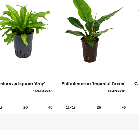
enium antiquum 'Amy'
Philodendron 'Imperial Green'
Ca
1ASAMBP10
1PHIGBP10
19
20
40
15/19
25
45