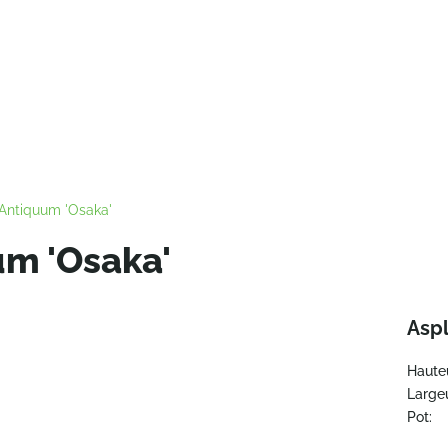
Antiquum 'Osaka'
m 'Osaka'
Asp
Haute
Largeu
Pot: