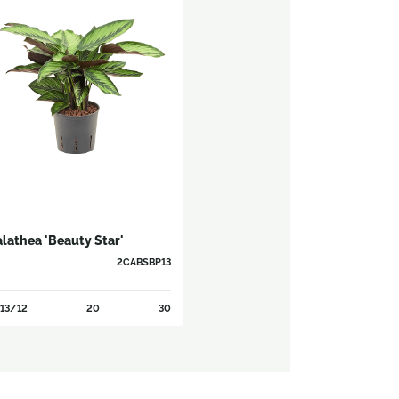
lathea 'Beauty Star'
2CABSBP13
13/12
20
30