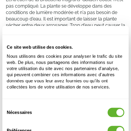
pas compliqué. La plante se développe dans des
conditions de lumière modérée et n'a pas besoin de
beaucoup d'eau. Il est important de laisser la plante
sécher entre deux arrosages. Trop d'eau peut causer la
pourriture des racines. En ce qui concerne la
température, cette plante préfère un climat plus
chaud, d'environ 21°C - 29°C. Il est également
Ce site web utilise des cookies.
recommandé de rempoter la plante tous les quelques
Nous utilisons des cookies pour analyser le trafic du site
années pour favoriser sa croissance.
web. De plus, nous partageons des informations sur
votre utilisation du site avec nos partenaires d'analyse,
qui peuvent combiner ces informations avec d'autres
Dracaena fragrans 'Golden Coast'
données que vous leur avez fournies ou qu'ils ont
Ramifié-multi
collectées lors de votre utilisation de nos services.
Hauteur:
110
Largeur:
35
Sélection
Pot:
18/19
Nécessaires
du
consentement
Préférences