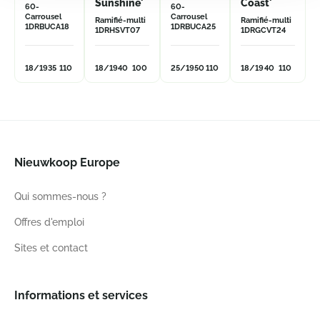
Sunshine'
Coast'
60-
60-
Carrousel
Carrousel
Ramifié-multi
Ramifié-multi
1DRBUCA18
1DRBUCA25
1DRHSVT07
1DRGCVT24
18/19
35
110
18/19
40
100
25/19
50
110
18/19
40
110
Nieuwkoop Europe
Qui sommes-nous ?
Offres d'emploi
Sites et contact
Informations et services