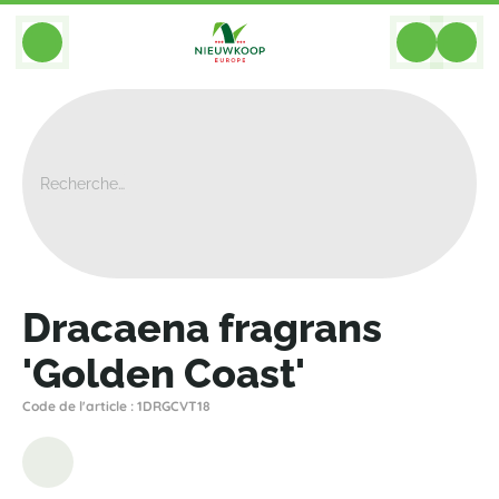
BACK
Home
>
Plantes
>
Dracaena
>
Autre
>
Dracaena Fragrans 'Golden Coast'
Dracaena fragrans
'Golden Coast'
Code de l'article : 1DRGCVT18