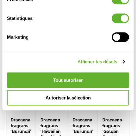
Statistiques
Marketing
Autre produits
Afficher les détails
Tout autoriser
Autoriser la sélection
Dracaena
Dracaena
Dracaena
Dracaena
fragrans
fragrans
fragrans
fragrans
'Burundii'
'Hawaiian
'Burundii'
'Golden