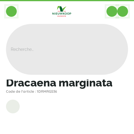
BACK
Home
>
Plantes
>
Dracaena
>
Marginata
>
Dracaena Marginata
Dracaena marginata
Code de l'article : 1DRMRGS36