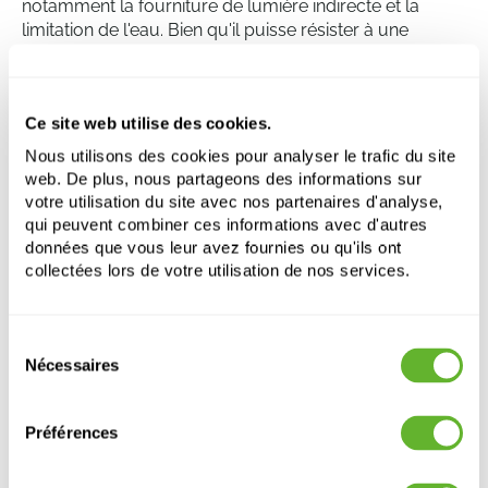
notamment la fourniture de lumière indirecte et la
limitation de l'eau. Bien qu'il puisse résister à une
certaine sécheresse, il est important de ne pas trop
arroser la plante. Dans des conditions normales de
pièce, la plante devrait être arrosée environ une fois
Ce site web utilise des cookies.
toutes les deux semaines. La température idéale pour
cette plante est comprise entre 18 et 25 degrés Celsius.
Nous utilisons des cookies pour analyser le trafic du site
web. De plus, nous partageons des informations sur
votre utilisation du site avec nos partenaires d'analyse,
qui peuvent combiner ces informations avec d'autres
Dracaena marginata
données que vous leur avez fournies ou qu'ils ont
Tige torsadée
collectées lors de votre utilisation de nos services.
Hauteur:
150
Largeur:
40
Sélection
Pot:
25/19
Nécessaires
du
consentement
Préférences