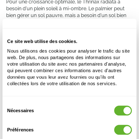
Pour une croissance optimale, le Thrinax radiata a
besoin d'un plein soleil à mi-ombre. Le palmier peut
bien gérer un sol pauvre, mais a besoin d'un sol bien
drainé pour éviter la pourriture des racines. Il est
important d'arroser régulièrement le palmier, mais il
faut éviter un arrosage excessif. Notez que cette
Ce site web utilise des cookies.
espèce de palmier résiste au sel, ce qui en fait un bon
choix pour les paysages côtiers.
Nous utilisons des cookies pour analyser le trafic du site
web. De plus, nous partageons des informations sur
votre utilisation du site avec nos partenaires d'analyse,
qui peuvent combiner ces informations avec d'autres
Thrinax radiata
données que vous leur avez fournies ou qu'ils ont
Tige
collectées lors de votre utilisation de nos services.
Hauteur:
200
Largeur:
130
Sélection
Pot:
47/40
Nécessaires
du
consentement
Préférences