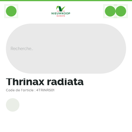
BACK
Home
>
Plantes
>
Palmiers
>
Autre Palmiers
>
Thrinax Radiata
Thrinax radiata
Code de l'article : 4TRINRS01