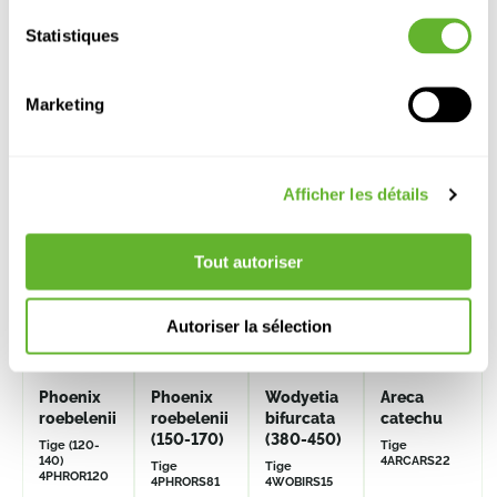
Statistiques
Autre produits
Marketing
Afficher les détails
Tout autoriser
Autoriser la sélection
Phoenix
Phoenix
Wodyetia
Areca
roebelenii
roebelenii
bifurcata
catechu
(150-170)
(380-450)
Tige (120-
Tige
140)
4ARCARS22
Tige
Tige
4PHROR120
4PHRORS81
4WOBIRS15