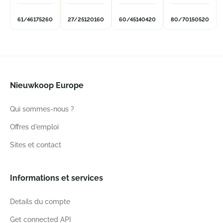
61/46
175
260
27/25
120
160
60/45
140
420
80/70
150
520
Nieuwkoop Europe
Qui sommes-nous ?
Offres d'emploi
Sites et contact
Informations et services
Details du compte
Get connected API