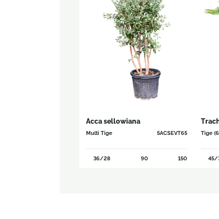
Acca sellowiana
Trac
Multi Tige
5ACSEVT65
Tige (
36/28
90
150
45/