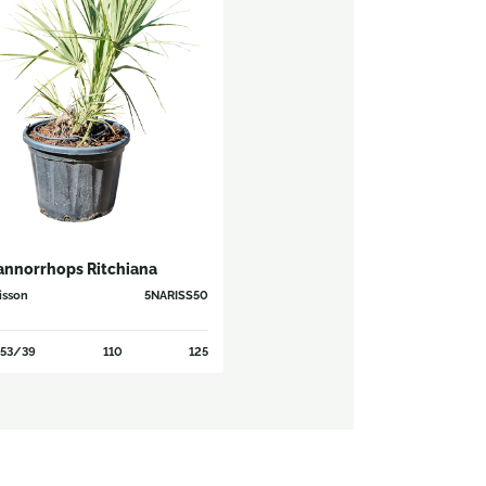
annorrhops Ritchiana
isson
5NARISS50
53/39
110
125