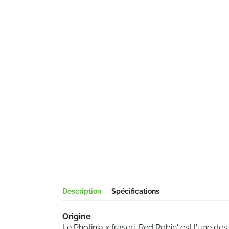
Description
Spécifications
Origine
Le Photinia x fraseri 'Red Robin' est l'une d