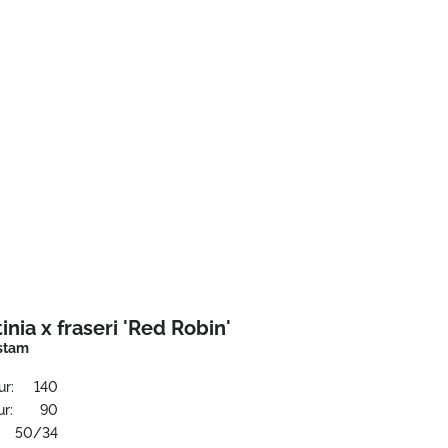
inia x fraseri 'Red Robin'
 stam
ur:
140
r:
90
50/34