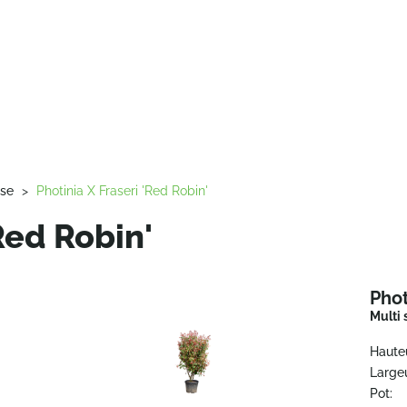
sse
>
Photinia X Fraseri 'Red Robin'
'Red Robin'
Phot
Multi
Haute
Largeu
Pot: