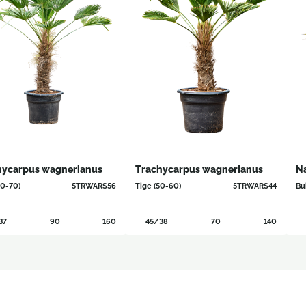
hycarpus wagnerianus
Trachycarpus wagnerianus
N
60-70)
5TRWARS56
Tige (50-60)
5TRWARS44
Bu
37
90
160
45/38
70
140