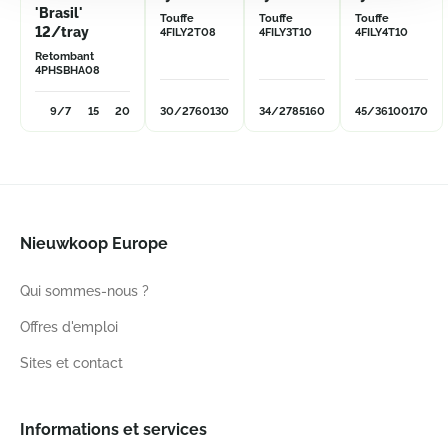
'Brasil'
Touffe
Touffe
Touffe
12/tray
4FILY2T08
4FILY3T10
4FILY4T10
Retombant
4PHSBHA08
9/7
15
20
30/27
60
130
34/27
85
160
45/36
100
170
Nieuwkoop Europe
Qui sommes-nous ?
Offres d'emploi
Sites et contact
Informations et services