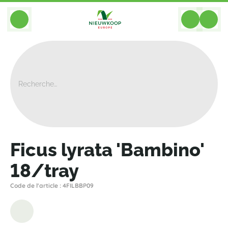
BACK
Home
>
Plantes
>
Plantes Pour Le Vert Vertical
>
Ficus Lyrata 'Bambino' 18/tray
Ficus lyrata 'Bambino'
18/tray
Code de l'article : 4FILBBP09