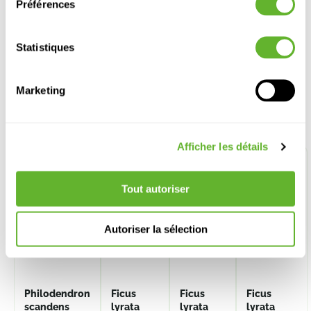
Préférences
Statistiques
Marketing
Autre produits
Afficher les détails
REMISE
SUR
VOLUME
Tout autoriser
Autoriser la sélection
Philodendron
Ficus
Ficus
Ficus
scandens
lyrata
lyrata
lyrata