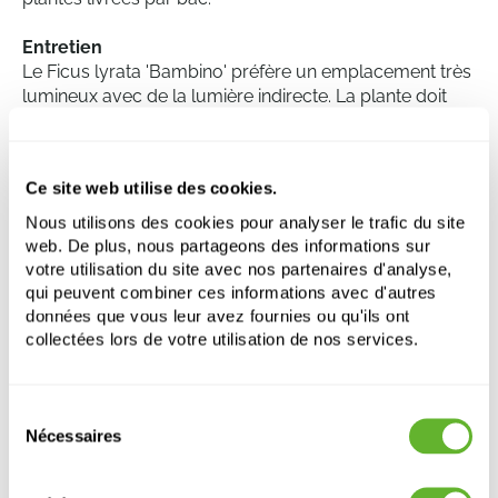
Entretien
Le Ficus lyrata 'Bambino' préfère un emplacement très
lumineux avec de la lumière indirecte. La plante doit
être placée dans un endroit chaud, sans exposition aux
courants d’air directs. Un arrosage modéré est
recommandé, en maintenant le terreau légèrement
Ce site web utilise des cookies.
humide. Un bon drainage est nécessaire pour éviter la
pourriture des racines. Il est conseillé de vérifier
Nous utilisons des cookies pour analyser le trafic du site
régulièrement la présence de poussière sur les feuilles
web. De plus, nous partageons des informations sur
afin de favoriser une croissance saine.
votre utilisation du site avec nos partenaires d'analyse,
qui peuvent combiner ces informations avec d'autres
données que vous leur avez fournies ou qu'ils ont
collectées lors de votre utilisation de nos services.
Ficus lyrata 'Bambino' 18/tray
Hauteur:
20
Sélection
Largeur:
15
Nécessaires
du
Pot:
9/8
consentement