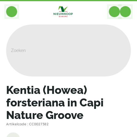
BACK
Home
>
Combinaties
>
Grond Vulkastrat
>
Kentia (Howea) Forsteriana In Capi Nature Groove
Kentia (Howea)
forsteriana in Capi
Nature Groove
Artikelcode : CC0027382