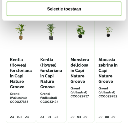
Selectie toestaan
Kentia
Kentia
Monstera
Alocasia
(Howea)
(Howea)
deliciosa
zebrina in
forsteriana
forsteriana
in Capi
Capi
in Capi
in Capi
Nature
Nature
Nature
Nature
Groove
Groove
Groove
Groove
Grond
Grond
(Vulkastrat)
(Vulkastrat)
Grond
Grond
CC0029737
CC0029782
(Vulkastrat)
(Vulkastrat)
CC0027385
CC0033424
23
103
23
23
91
23
29
94
29
29
88
29