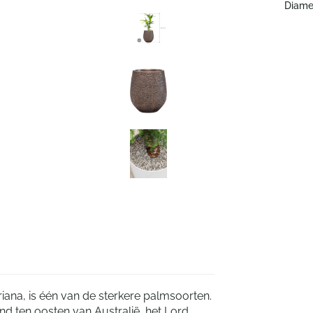
Diame
iana, is één van de sterkere palmsoorten.
d ten oosten van Australië, het Lord