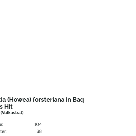
ia (Howea) forsteriana in Baq
s Hit
(Vulkastrat)
e:
104
ter:
38