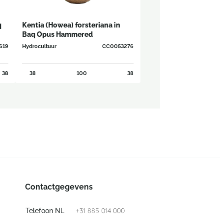
q
Kentia (Howea) forsteriana in
Baq Opus Hammered
619
Hydrocultuur
CC0053276
38
38
100
38
Contactgegevens
+31 885 014 000
Telefoon NL