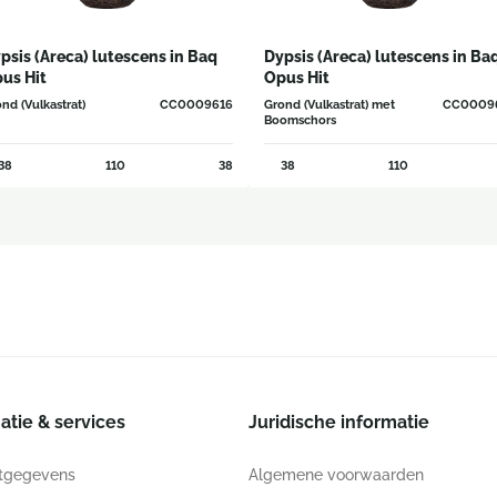
psis (Areca) lutescens in Baq
Dypsis (Areca) lutescens in Ba
us Hit
Opus Hit
nd (Vulkastrat)
CC0009616
Grond (Vulkastrat) met
CC0009
Boomschors
38
110
38
38
110
atie & services
Juridische informatie
tgegevens
Algemene voorwaarden