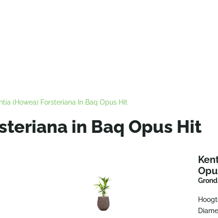
ntia (Howea) Forsteriana In Baq Opus Hit
steriana in Baq Opus Hit
Kent
Opu
Grond 
Hoogt
Diame