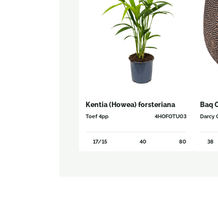
Kentia (Howea) forsteriana
Baq 
Toef 4pp
4HOFOTU03
Darcy 
17/15
40
80
38