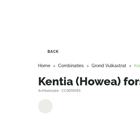
BACK
Home
>
Combinaties
>
Grond Vulkastrat
>
Ke
Kentia (Howea) for
Artikelcode : CC0033185