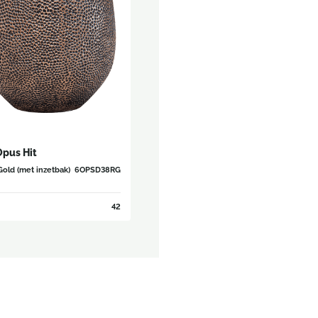
Opus Hit
Gold (met inzetbak)
6OPSD38RG
42