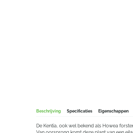
Beschrijving
Specificaties
Eigenschappen
De Kentia, ook wel bekend als Howea forster
Van oorsprong komt deze plant van een eilan