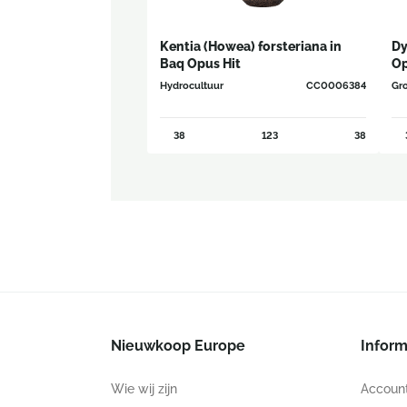
Kentia (Howea) forsteriana in
Dy
Baq Opus Hit
Op
Hydrocultuur
CC0006384
Gro
38
123
38
Nieuwkoop Europe
Inform
Wie wij zijn
Accoun