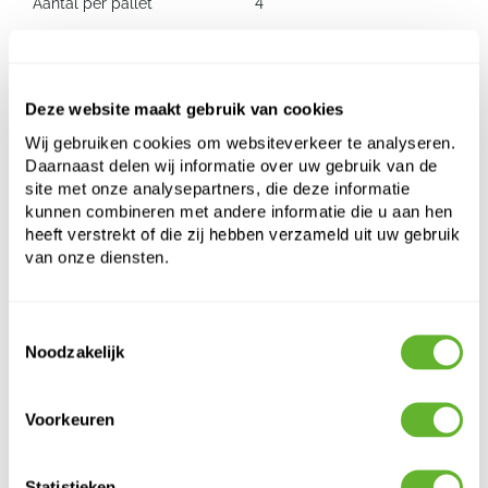
Aantal per pallet
4
Capi Roots Rib
Deze website maakt gebruik van cookies
Regenton Grijs (250 ltr)
Wij gebruiken cookies om websiteverkeer te analyseren.
Daarnaast delen wij informatie over uw gebruik van de
Hoogte:
92
site met onze analysepartners, die deze informatie
Lengte:
102
kunnen combineren met andere informatie die u aan hen
Breedte:
48
heeft verstrekt of die zij hebben verzameld uit uw gebruik
Diepte:
9
van onze diensten.
Opening:
31
Toestemmingsselectie
Noodzakelijk
Voorkeuren
Statistieken