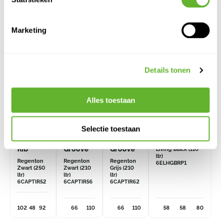
Alternatieve producten
Marketing
Details tonen
Alles toestaan
Selectie toestaan
Capi
Capi
Capi
Green Basics
Roots
Roots
Roots
Rainbarrel Plus
Rib
Groove
Groove
Living Black (110
ltr)
Regenton
Regenton
Regenton
6ELHGBRP1
Zwart (250
Zwart (210
Grijs (210
ltr)
ltr)
ltr)
6CAPTIR52
6CAPTIR56
6CAPTIR62
102
48
92
66
110
66
110
58
58
80