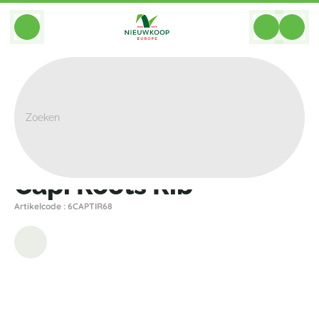
BACK
Home
>
Decoratie
>
Overig
>
Capi Roots Rib
Capi Roots Rib
Artikelcode : 6CAPTIR68