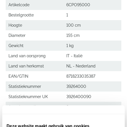
Artikelcode
6CPO95000
Bestelgrootte
1
Hoogte
100 cm
Diameter
155 cm
Gewicht
1 kg
Land van oorsprong
IT - Italië
Land van herkomst
NL - Nederland
EAN/GTIN
8718233035387
Statistieknummer
39264000
Statistieknummer UK
3926400090
Aantal per pallet
8
Deze website maakt gebruik van cookies