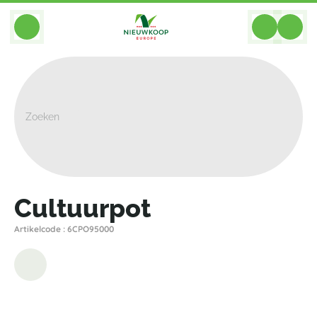
BACK
Home
>
Hulpmiddelen
>
Cultuurpotten
>
Nieuwkoop Europe
>
Cultuurpot
Cultuurpot
Artikelcode : 6CPO95000