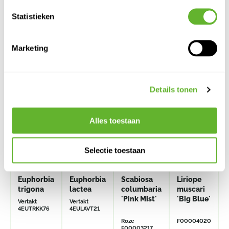
Statistieken
Alternatieve producten
Marketing
Details tonen
Alles toestaan
Selectie toestaan
Euphorbia
Euphorbia
Scabiosa
Liriope
trigona
lactea
columbaria
muscari
'Pink Mist'
'Big Blue'
Vertakt
Vertakt
4EUTRKK76
4EULAVT21
Roze
F00004020
F00003217