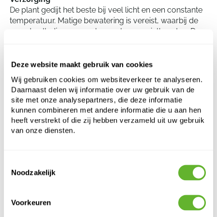
De plant gedijt het beste bij veel licht en een constante
temperatuur. Matige bewatering is vereist, waarbij de
grond volledig mag opdrogen tussen gietbeurten. De
Euphorbia triangularis crestata heeft een goed
doorlatende, schrale potgrond nodig. Tijdens de
wintermaanden is weinig water nodig. Regelmatig
Deze website maakt gebruik van cookies
verpotten is alleen noodzakelijk bij sterke groei.
Wij gebruiken cookies om websiteverkeer te analyseren.
Daarnaast delen wij informatie over uw gebruik van de
site met onze analysepartners, die deze informatie
Euphorbia triangularis crestata
kunnen combineren met andere informatie die u aan hen
-
heeft verstrekt of die zij hebben verzameld uit uw gebruik
van onze diensten.
Hoogte:
25
Breedte:
25
Potmaat:
20/15
Toestemmingsselectie
Noodzakelijk
Voorkeuren