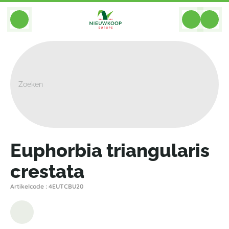
BACK
Home
>
Planten
>
Cacteeen Succulenten
>
Euphorbia
>
Euphorbia Triangularis Crestata
Euphorbia triangularis
crestata
Artikelcode : 4EUTCBU20