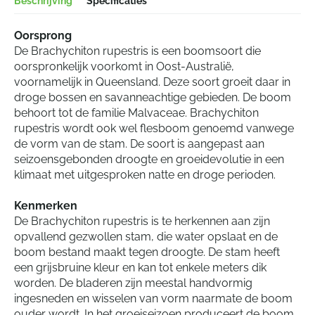
Beschrijving
Specificaties
Oorsprong
De Brachychiton rupestris is een boomsoort die
oorspronkelijk voorkomt in Oost-Australië,
voornamelijk in Queensland. Deze soort groeit daar in
droge bossen en savanneachtige gebieden. De boom
behoort tot de familie Malvaceae. Brachychiton
rupestris wordt ook wel flesboom genoemd vanwege
de vorm van de stam. De soort is aangepast aan
seizoensgebonden droogte en groeidevolutie in een
klimaat met uitgesproken natte en droge perioden.
Kenmerken
De Brachychiton rupestris is te herkennen aan zijn
opvallend gezwollen stam, die water opslaat en de
boom bestand maakt tegen droogte. De stam heeft
een grijsbruine kleur en kan tot enkele meters dik
worden. De bladeren zijn meestal handvormig
ingesneden en wisselen van vorm naarmate de boom
ouder wordt. In het groeiseizoen produceert de boom