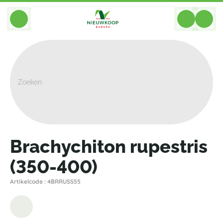
BACK
Home
>
Planten
>
Cacteeen Succulenten
>
Overige Succulenten
>
Brachychiton Rupestris (350-400)
Brachychiton rupestris
(350-400)
Artikelcode : 4BRRUSS55