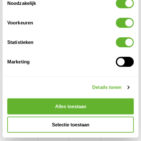
Noodzakelijk
Breedte:
125
Potmaat:
60/47
Voorkeuren
Statistieken
Marketing
Alternatieve producten
Details tonen
Alles toestaan
Selectie toestaan