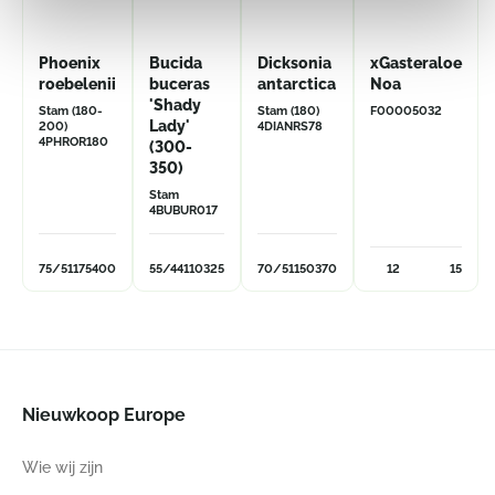
Phoenix
Bucida
Dicksonia
xGasteraloe
roebelenii
buceras
antarctica
Noa
'Shady
Stam (180-
Stam (180)
F00005032
Lady'
200)
4DIANRS78
4PHROR180
(300-
350)
Stam
4BUBUR017
75/51
175
400
55/44
110
325
70/51
150
370
12
15
Nieuwkoop Europe
Wie wij zijn