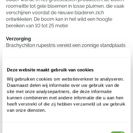
roomwitte tot gele bloemen in losse pluimen, die vaak
verschijnen voordat de nieuwe bladeren zich
ontwikkelen. De boom kan in het wild een hoogte
bereiken van 10 tot 25 meter.
Verzorging
Brachychiton rupestris vereist een zonnige standplaats
en groeit het beste in goed doorlatende grond. Deze
boom verdraagt lage temperaturen tot net onder het
vriespunt, maar is niet volledig winterhard. Matig water
Deze website maakt gebruik van cookies
geven is voldoende, omdat de soort van nature
droogtebestendig is. Overbewatering moet worden
Wij gebruiken cookies om websiteverkeer te analyseren.
voorkomen, omdat dit tot wortelrot kan leiden. De
Daarnaast delen wij informatie over uw gebruik van de
boom heeft weinig behoefte aan extra bemesting.
site met onze analysepartners, die deze informatie
kunnen combineren met andere informatie die u aan hen
heeft verstrekt of die zij hebben verzameld uit uw gebruik
van onze diensten.
Brachychiton rupestris (350-400)
Stam
Toestemmingsselectie
Hoogte:
375