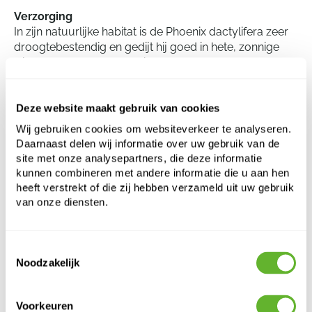
Verzorging
In zijn natuurlijke habitat is de Phoenix dactylifera zeer
droogtebestendig en gedijt hij goed in hete, zonnige
klimaten met goed gedraineerde grond. Voor de
optimale groei is voldoende water nodig, met name
tijdens de groei van de vruchten. Hoewel deze plant
indoor kan worden gekweekt, zal hij niet vrucht dragen
Deze website maakt gebruik van cookies
onder deze omstandigheden. Snoei is meestal niet
Wij gebruiken cookies om websiteverkeer te analyseren.
nodig, behalve voor het verwijderen van dode
Daarnaast delen wij informatie over uw gebruik van de
bladeren en om ruimte te maken voor nieuwe groei.
site met onze analysepartners, die deze informatie
kunnen combineren met andere informatie die u aan hen
heeft verstrekt of die zij hebben verzameld uit uw gebruik
van onze diensten.
Phoenix dactylifera
2-Stam
Hoogte:
350
Toestemmingsselectie
Noodzakelijk
Breedte:
250
Potmaat:
90/55
Voorkeuren