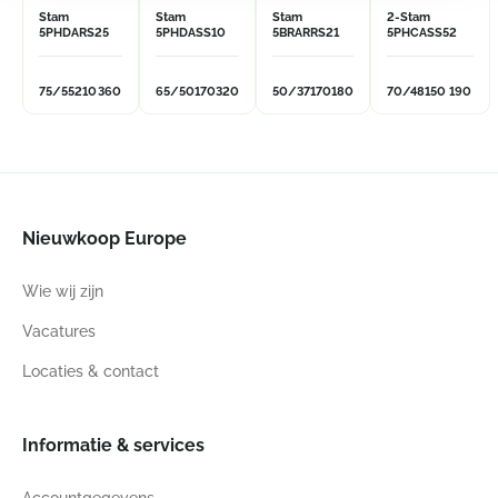
Stam
Stam
Stam
2-Stam
5PHDARS25
5PHDASS10
5BRARRS21
5PHCASS52
75/55
210
360
65/50
170
320
50/37
170
180
70/48
150
190
Nieuwkoop Europe
Wie wij zijn
Vacatures
Locaties & contact
Informatie & services