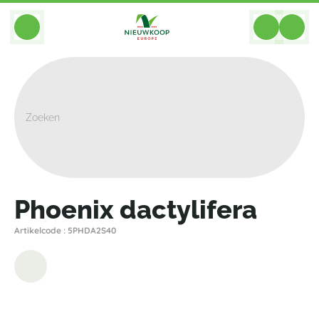
BACK
Home
>
Planten
>
Palmen Palmachtigen
>
Overige Palmen
>
Phoenix Dactylifera
Phoenix dactylifera
Artikelcode : 5PHDA2S40