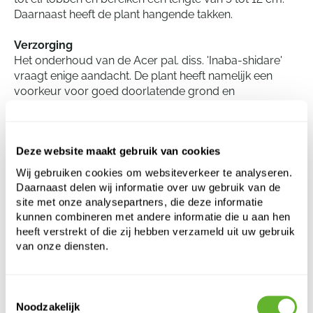
Daarnaast heeft de plant hangende takken.
Verzorging
Het onderhoud van de Acer pal. diss. 'Inaba-shidare'
vraagt enige aandacht. De plant heeft namelijk een
voorkeur voor goed doorlatende grond en
halfschaduw, maar kan ook in volle zon geplaatst
worden mits hij voldoende water ontvangt. Om de zure
grond te behouden die de 'Inaba-shidare' prefereert,
Deze website maakt gebruik van cookies
kan het nodig zijn om jaarlijks een beetje tuincompost
of bladaarde toe te voegen. Het is aan te bevelen om
Wij gebruiken cookies om websiteverkeer te analyseren.
de plant tijdens droge periodes van voldoende water
Daarnaast delen wij informatie over uw gebruik van de
te voorzien. Snoeien is meestal niet nodig, tenzij om de
site met onze analysepartners, die deze informatie
vorm te behouden of dode takken te verwijderen.
kunnen combineren met andere informatie die u aan hen
heeft verstrekt of die zij hebben verzameld uit uw gebruik
van onze diensten.
Acer pal. diss. 'Inaba-shidare'
Stam
Toestemmingsselectie
Noodzakelijk
Hoogte:
270