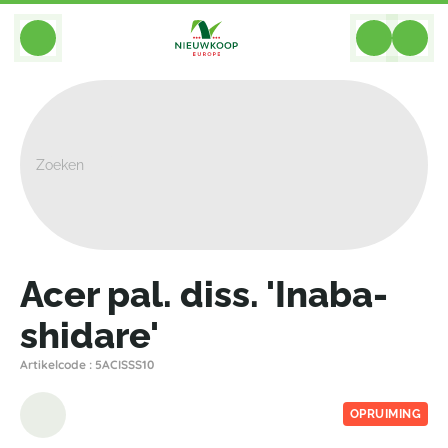
BACK
Home
>
Planten
>
Planten Voor Tuin En Terras
>
Acer Pal. Diss. 'Inaba-Shidare'
Acer pal. diss. 'Inaba-
shidare'
Artikelcode : 5ACISSS10
OPRUIMING