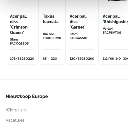
Acer pal.
Taxus
Acer pal.
Acer pal.
diss
baccata
diss.
'Shishigashir
'Crimson
'Garnet'
Vertakt
Queen'
5ACPSVT06
trio bol
Stam
F00003798
5ACGASS81
Stam
5ACCQSS05
103/66
260
220
65
220
120/69
260
260
112/68
140
30
Nieuwkoop Europe
Wie wij zijn
Vacatures