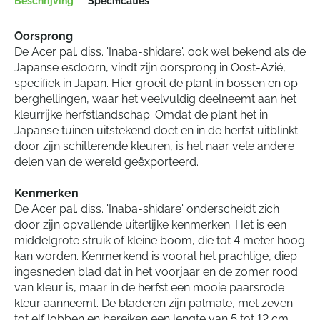
Beschrijving
Specificaties
Oorsprong
De Acer pal. diss. 'Inaba-shidare', ook wel bekend als de
Japanse esdoorn, vindt zijn oorsprong in Oost-Azië,
specifiek in Japan. Hier groeit de plant in bossen en op
berghellingen, waar het veelvuldig deelneemt aan het
kleurrijke herfstlandschap. Omdat de plant het in
Japanse tuinen uitstekend doet en in de herfst uitblinkt
door zijn schitterende kleuren, is het naar vele andere
delen van de wereld geëxporteerd.
Kenmerken
De Acer pal. diss. 'Inaba-shidare' onderscheidt zich
door zijn opvallende uiterlijke kenmerken. Het is een
middelgrote struik of kleine boom, die tot 4 meter hoog
kan worden. Kenmerkend is vooral het prachtige, diep
ingesneden blad dat in het voorjaar en de zomer rood
van kleur is, maar in de herfst een mooie paarsrode
kleur aanneemt. De bladeren zijn palmate, met zeven
tot elf lobben en bereiken een lengte van 5 tot 12 cm.