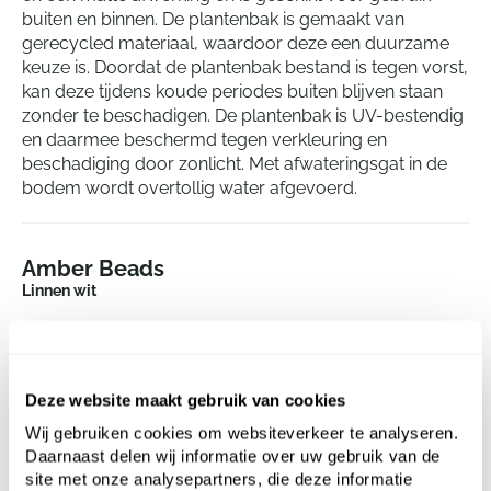
buiten en binnen. De plantenbak is gemaakt van
gerecycled materiaal, waardoor deze een duurzame
keuze is. Doordat de plantenbak bestand is tegen vorst,
kan deze tijdens koude periodes buiten blijven staan
zonder te beschadigen. De plantenbak is UV-bestendig
en daarmee beschermd tegen verkleuring en
beschadiging door zonlicht. Met afwateringsgat in de
bodem wordt overtollig water afgevoerd.
Amber Beads
Linnen wit
Hoogte:
34.9
Diepte:
20
Diameter:
39.2
Deze website maakt gebruik van cookies
Opening:
20
Wij gebruiken cookies om websiteverkeer te analyseren.
Daarnaast delen wij informatie over uw gebruik van de
Dit product is niet meer beschikbaar
site met onze analysepartners, die deze informatie