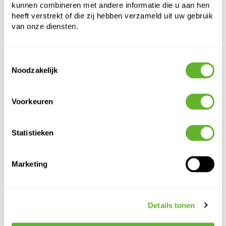
kunnen combineren met andere informatie die u aan hen
heeft verstrekt of die zij hebben verzameld uit uw gebruik
van onze diensten.
Toestemmingsselectie
Noodzakelijk
Alternatieve producten
Voorkeuren
Statistieken
Marketing
Details tonen
Rachel
Elemental
Elemental
Lindy
Pot Tall
Sphere XS,
Sphere XS,
Jar Black
Mauve
Silk White
Powder Pink
6PTR71475