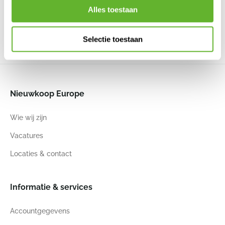
6PTR75027
6ELEMPW23
6ELEMPP24
Alles toestaan
32
33
33
36
33
36
45
38
Selectie toestaan
Nieuwkoop Europe
Wie wij zijn
Vacatures
Locaties & contact
Informatie & services
Accountgegevens