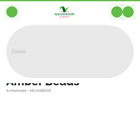
BACK
Home
>
Plantenbakken
>
Elho
>
Amber
>
Amber Beads
Amber Beads
Artikelcode : 6ELHABD02