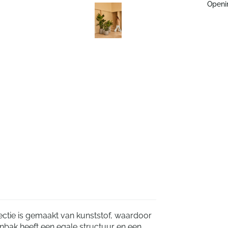
Openi
ectie is gemaakt van kunststof, waardoor
tenbak heeft een egale structuur en een