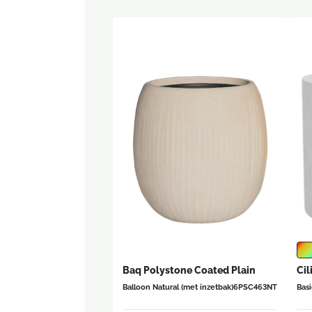
Baq Polystone Coated Plain
Cil
Balloon Natural (met inzetbak)
6PSC463NT
Basi