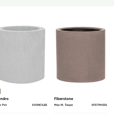
indro
Fiberstone
c Pot
6VONCILB1
Max M, Taupe
6FSTM4315