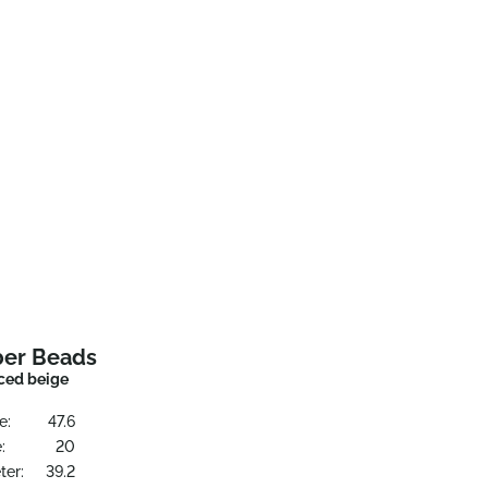
er Beads
ced beige
e:
47.6
:
20
ter:
39.2