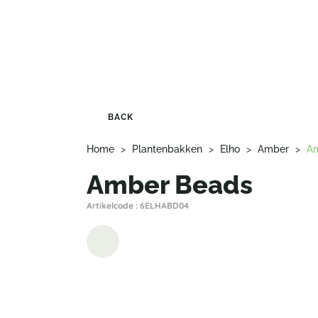
BACK
Home
>
Plantenbakken
>
Elho
>
Amber
>
A
Amber Beads
Artikelcode : 6ELHABD04