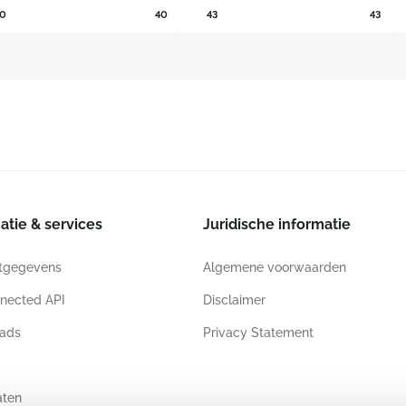
0
40
43
43
atie & services
Juridische informatie
tgegevens
Algemene voorwaarden
nected API
Disclaimer
ads
Privacy Statement
aten