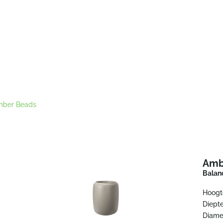
mber Beads
Amb
Balan
Hoogt
Diepte
Diame