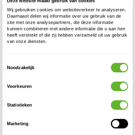
Breedte:
Deze website maakt gebruik van cookies
40
Diepte:
28
Wij gebruiken cookies om websiteverkeer te analyseren.
Opening:
34
Daarnaast delen wij informatie over uw gebruik van de
site met onze analysepartners, die deze informatie
kunnen combineren met andere informatie die u aan hen
heeft verstrekt of die zij hebben verzameld uit uw gebruik
van onze diensten.
Toestemmingsselectie
Noodzakelijk
Alternatieve producten
Voorkeuren
Statistieken
Marketing