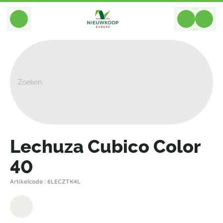
BACK
Home
>
Plantenbakken
>
Lechuza
>
Color
>
Lechuza Cubico Color 40
Lechuza Cubico Color
40
Artikelcode : 6LECZTK4L