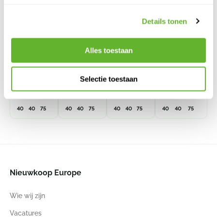
Details tonen
Lechuza
Lechuza
Lechuza
Lechuza
Cubico
Cubico
Cubico
Cubico
Alles toestaan
Color 40
Color 40
Color 40
Cottage 40
All Inclusive
All Inclusive
All Inclusive
All inclusive
Set Wit
Set
Set
set lichtgrijs
6LECZTK4A
Zandbruin
Nootmuskaat
6LEC15267
Selectie toestaan
6LEC13308
6LECZTK4N
40
40
75
40
40
75
40
40
75
40
40
75
Nieuwkoop Europe
Wie wij zijn
Vacatures