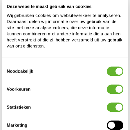
Lengte:
30
Deze website maakt gebruik van cookies
Breedte:
30
Diepte:
20
Wij gebruiken cookies om websiteverkeer te analyseren.
Opening:
25
Daarnaast delen wij informatie over uw gebruik van de
site met onze analysepartners, die deze informatie
kunnen combineren met andere informatie die u aan hen
heeft verstrekt of die zij hebben verzameld uit uw gebruik
van onze diensten.
Toestemmingsselectie
Noodzakelijk
Alternatieve producten
Voorkeuren
Statistieken
Marketing