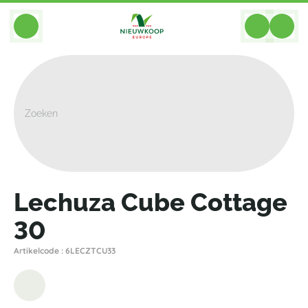
BACK
Home
>
Plantenbakken
>
Lechuza
>
Cottage
>
Lechuza Cube Cottage 30
Lechuza Cube Cottage
30
Artikelcode : 6LECZTCU33