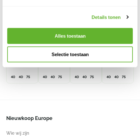
Details tonen
Lechuza
Lechuza
Lechuza
Lechuza
Premium
Premium
Premium
Premium
Alles toestaan
Cubico 40
Cubico 40
Cubico 40
Cubico 40
All Inclusive
All Inclusive
All Inclusive
All Inclusive
Set Antraciet
Set Wit
Set Taupe
Set Zwart
Selectie toestaan
6LECKU458
6LECKU470
Hoogglans
Hoogglans
6LECKU468
6LECKU480
40
40
75
40
40
75
40
40
75
40
40
75
Nieuwkoop Europe
Wie wij zijn